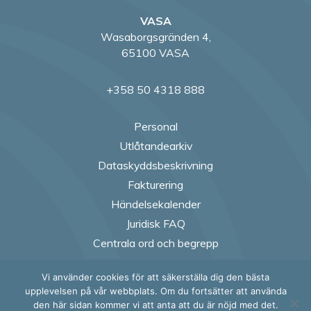
VASA
Wasaborgsgränden 4,
65100 VASA
+358 50 4318 888
Personal
Utlåtandearkiv
Dataskyddsbeskrivning
Fakturering
Händelsekalender
Juridisk FAQ
Centrala ord och begrepp
Vi använder cookies för att säkerställa dig den bästa
Follow us on Fac
Follow us on
Follow us
Follow
upplevelsen på vår webbplats. Om du fortsätter att använda
den här sidan kommer vi att anta att du är nöjd med det.