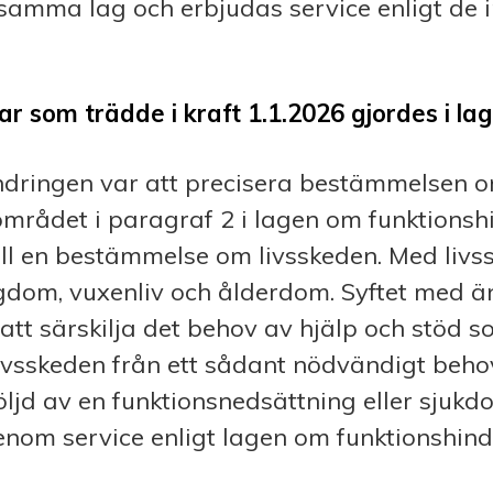
amma lag och erbjudas service enligt de i
ar som trädde i kraft 1.1.2026 gjordes i la
ndringen var att precisera bestämmelsen 
mrådet i paragraf 2 i lagen om funktionshi
ill en bestämmelse om livsskeden. Med liv
dom, vuxenliv och ålderdom. Syftet med ä
ll att särskilja det behov av hjälp och stöd 
a livsskeden från ett sådant nödvändigt beho
 följd av en funktionsnedsättning eller sjuk
enom service enligt lagen om funktionshind