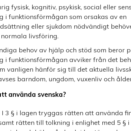
ig fysisk, kognitiv, psykisk, social eller sen
g i funktionsförmågan som orsakas av en
dsättning eller sjukdom nödvändigt behöver
 normala livsföring.
ndiga behov av hjälp och stöd som beror p
 i funktionsförmågan avviker från det beh
m vanligen hänför sig till det aktuella livs
 avses barndom, ungdom, vuxenliv och åld
 att använda svenska?
. I 3 § i lagen tryggas rätten att använda f
amt rätten till tolkning i enlighet med 5 § 