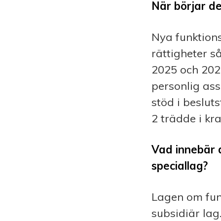
När börjar de
Nya funktions
rättigheter s
2025 och 202
personlig ass
stöd i beslut
2 trädde i kra
Vad innebär d
speciallag?
Lagen om funk
subsidiär lag