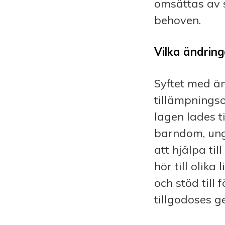
omsättas av s
behoven.
Vilka ändring
Syftet med ä
tillämpningso
lagen lades t
barndom, ung
att hjälpa ti
hör till olik
och stöd till
tillgodoses g