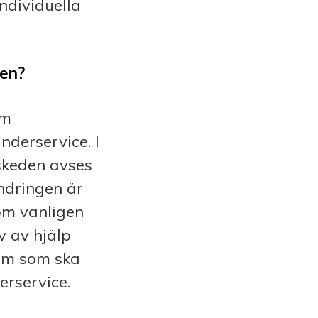
ndividuella
gen?
om
nderservice. I
sskeden avses
ndringen är
som vanligen
v av hjälp
dom som ska
erservice.