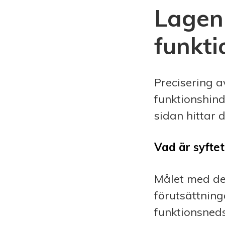
Lagen
funkti
Precisering 
funktionshind
sidan hittar 
Vad är syfte
Målet med den
förutsättning
funktionsned