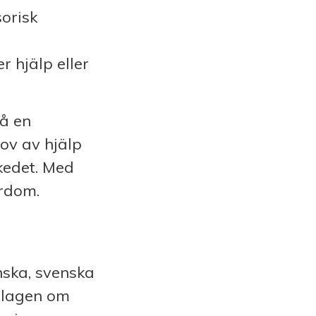
sorisk
 hjälp eller
å en
ov av hjälp
skedet. Med
erdom.
inska, svenska
i lagen om