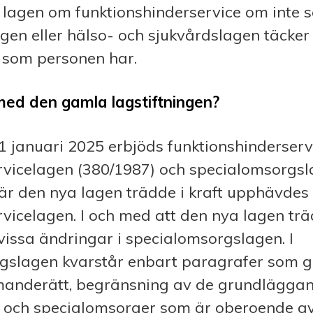
t lagen om funktionshinderservice om inte s
gen eller hälso- och sjukvårdslagen täcker
 som personen har.
ed den gamla lagstiftningen?
 1 januari 2025 erbjöds funktionshinderserv
vicelagen (380/1987) och specialomsorgs
är den nya lagen trädde i kraft upphävdes 
icelagen. I och med att den nya lagen träd
issa ändringar i specialomsorgslagen. I
gslagen kvarstår enbart paragrafer som gä
anderätt, begränsning av de grundläggand
a och specialomsorger som är oberoende a