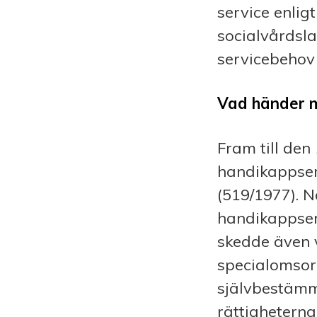
service enlig
socialvårdsla
servicebehov
Vad händer m
Fram till den
handikappser
(519/1977). N
handikappserv
skedde även v
specialomsor
självbestämm
rättighetern