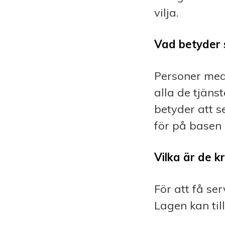
vilja.
Vad betyder s
Personer med 
alla de tjäns
betyder att s
för på basen 
Vilka är de kr
För att få se
Lagen kan ti