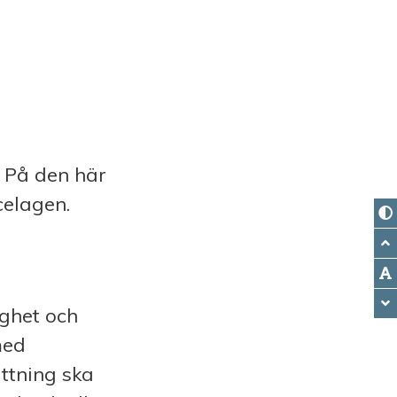
. På den här
celagen.
ighet och
med
ttning ska