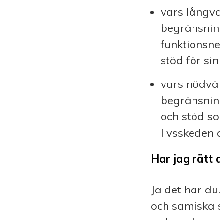
vars långvar
begränsnin
funktionsne
stöd för sin
vars nödvä
begränsning
och stöd so
livsskeden
Har jag rätt
Ja det har du
och samiska s