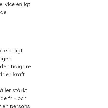
ervice enligt
 de
ice enligt
lagen
den tidigare
de i kraft
ller stärkt
e fri- och
v en persons