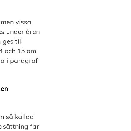
, men vissa
rks under åren
es till
14 och 15 om
na i paragraf
 en
en så kallad
dsättning får