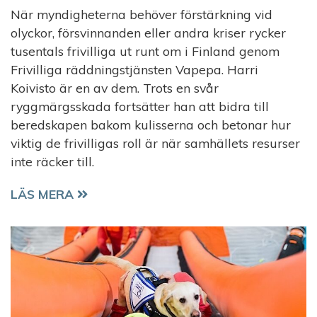
När myndigheterna behöver förstärkning vid
olyckor, försvinnanden eller andra kriser rycker
tusentals frivilliga ut runt om i Finland genom
Frivilliga räddningstjänsten Vapepa. Harri
Koivisto är en av dem. Trots en svår
ryggmärgsskada fortsätter han att bidra till
beredskapen bakom kulisserna och betonar hur
viktig de frivilligas roll är när samhällets resurser
inte räcker till.
FRIVILLIGA EN VIKTIG DEL AV BEREDSKAPEN
LÄS MERA