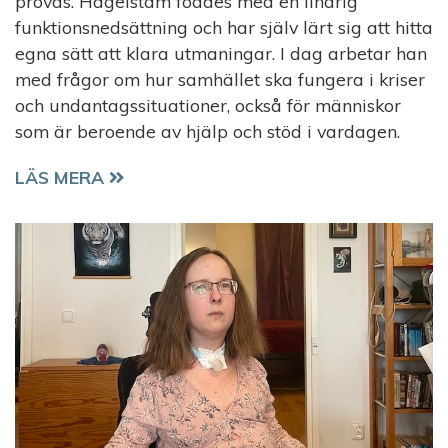
prövas. Hagelstam föddes med en lindrig
funktionsnedsättning och har själv lärt sig att hitta
egna sätt att klara utmaningar. I dag arbetar han
med frågor om hur samhället ska fungera i kriser
och undantagssituationer, också för människor
som är beroende av hjälp och stöd i vardagen.
AXEL HAGELSTAM: BEREDSKAP BÖRJAR MELLAN
LÄS MERA