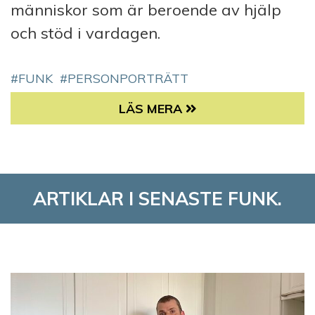
människor som är beroende av hjälp
och stöd i vardagen.
FUNK
PERSONPORTRÄTT
AXEL HAGELSTAM: BEREDSKAP
LÄS MERA
ARTIKLAR I SENASTE FUNK.