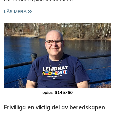
”JAG LITAR PÅ ATT DE TAR HAND OM MIG”
LÄS MERA
oplus_3145760
Frivilliga en viktig del av beredskapen