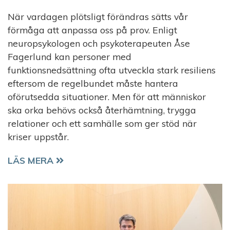
När vardagen plötsligt förändras sätts vår
förmåga att anpassa oss på prov. Enligt
neuropsykologen och psykoterapeuten Åse
Fagerlund kan personer med
funktionsnedsättning ofta utveckla stark resiliens
eftersom de regelbundet måste hantera
oförutsedda situationer. Men för att människor
ska orka behövs också återhämtning, trygga
relationer och ett samhälle som ger stöd när
kriser uppstår.
RESILIENS – KONSTEN ATT KLARA DET OVÄNTAD
LÄS MERA