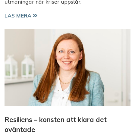
utmaningar när kriser uppstår.
ALLA SKA KUNNA RÄDDAS
LÄS MERA
Resiliens – konsten att klara det
oväntade