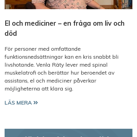
El och mediciner – en fråga om liv och
död
För personer med omfattande
funktionsnedsättningar kan en kris snabbt bli
livshotande. Venla Räty lever med spinal
muskelatrofi och berättar hur beroendet av
assistans, el och mediciner påverkar
möjligheterna att klara sig.
EL OCH MEDICINER – EN FRÅGA OM LIV OCH DÖD
LÄS MERA