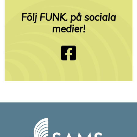
Följ FUNK. på sociala
medier!
Follow 