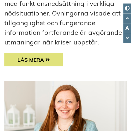
med funktionsnedsättning i verkliga
nödsituationer. Övningarna visade att
tillgänglighet och fungerande
information fortfarande är avgörande
utmaningar när kriser uppstår.
ALLA SKA KUNNA RÄDDAS
LÄS MERA