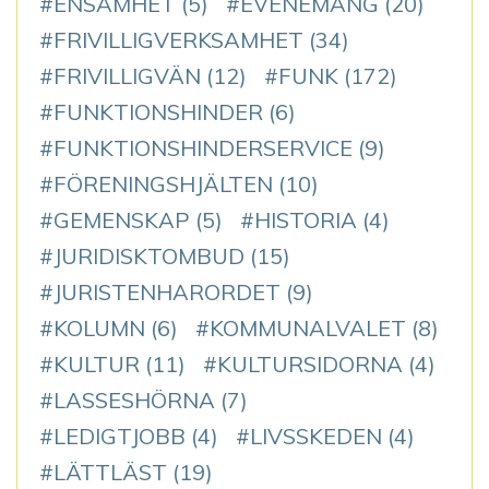
ENSAMHET
(5)
EVENEMANG
(20)
FRIVILLIGVERKSAMHET
(34)
FRIVILLIGVÄN
(12)
FUNK
(172)
FUNKTIONSHINDER
(6)
FUNKTIONSHINDERSERVICE
(9)
FÖRENINGSHJÄLTEN
(10)
GEMENSKAP
(5)
HISTORIA
(4)
JURIDISKTOMBUD
(15)
JURISTENHARORDET
(9)
KOLUMN
(6)
KOMMUNALVALET
(8)
KULTUR
(11)
KULTURSIDORNA
(4)
LASSESHÖRNA
(7)
LEDIGTJOBB
(4)
LIVSSKEDEN
(4)
LÄTTLÄST
(19)