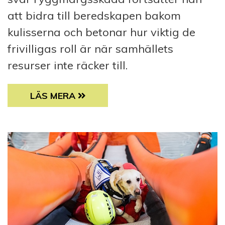
att bidra till beredskapen bakom
kulisserna och betonar hur viktig de
frivilligas roll är när samhällets
resurser inte räcker till.
FRIVILLIGA EN VIKTIG DEL AV BEREDSKAPE
LÄS MERA