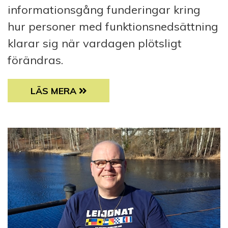
informationsgång funderingar kring
hur personer med funktionsnedsättning
klarar sig när vardagen plötsligt
förändras.
”JAG LITAR PÅ ATT DE TAR HAND OM MIG”
LÄS MERA