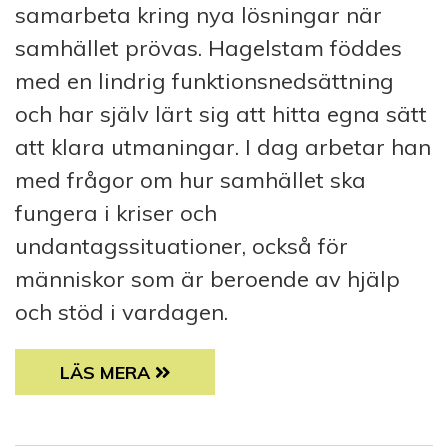
samarbeta kring nya lösningar när
samhället prövas. Hagelstam föddes
med en lindrig funktionsnedsättning
och har själv lärt sig att hitta egna sätt
att klara utmaningar. I dag arbetar han
med frågor om hur samhället ska
fungera i kriser och
undantagssituationer, också för
människor som är beroende av hjälp
och stöd i vardagen.
AXEL HAGELSTAM: BEREDSKAP BÖRJAR ME
LÄS MERA