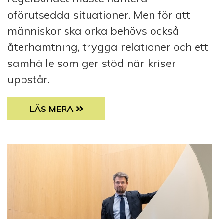
oförutsedda situationer. Men för att
människor ska orka behövs också
återhämtning, trygga relationer och ett
samhälle som ger stöd när kriser
uppstår.
RESILIENS – KONSTEN ATT KLARA DET OV
LÄS MERA