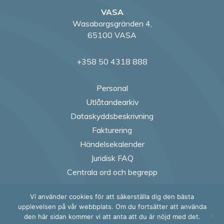
VASA
Wasaborgsgränden 4,
65100 VASA
+358 50 4318 888
Personal
Utlåtandearkiv
Dataskyddsbeskrivning
Fakturering
Händelsekalender
Juridisk FAQ
Centrala ord och begrepp
Vi använder cookies för att säkerställa dig den bästa
Follow us on Fac
Follow us on
Follow us
Follow
upplevelsen på vår webbplats. Om du fortsätter att använda
den här sidan kommer vi att anta att du är nöjd med det.