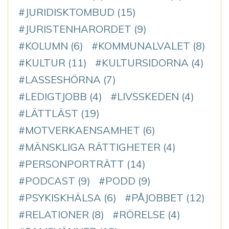
JURIDISKTOMBUD
(15)
JURISTENHARORDET
(9)
KOLUMN
(6)
KOMMUNALVALET
(8)
KULTUR
(11)
KULTURSIDORNA
(4)
LASSESHÖRNA
(7)
LEDIGTJOBB
(4)
LIVSSKEDEN
(4)
LÄTTLÄST
(19)
MOTVERKAENSAMHET
(6)
MÄNSKLIGA RÄTTIGHETER
(4)
PERSONPORTRÄTT
(14)
PODCAST
(9)
PODD
(9)
PSYKISKHÄLSA
(6)
PÅJOBBET
(12)
RELATIONER
(8)
RÖRELSE
(4)