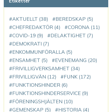
Etiketter
AKTUELLT
(38)
BEREDSKAP
(5)
CHEFREDAKTÖR
(4)
CORONA
(11)
COVID-19
(9)
DELAKTIGHET
(7)
DEMOKRATI
(7)
ENKOMMUNFÖRALLA
(5)
ENSAMHET
(5)
EVENEMANG
(20)
FRIVILLIGVERKSAMHET
(34)
FRIVILLIGVÄN
(12)
FUNK
(172)
FUNKTIONSHINDER
(6)
FUNKTIONSHINDERSERVICE
(9)
FÖRENINGSHJÄLTEN
(10)
GEMENSKAP
(5)
HISTORIA
(4)