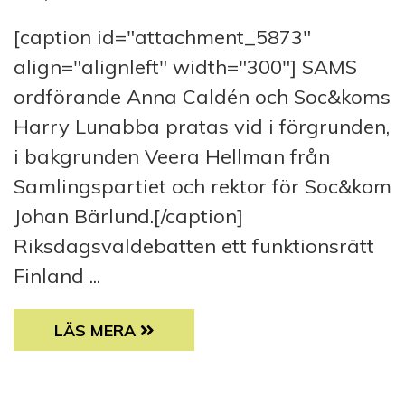
[caption id="attachment_5873"
align="alignleft" width="300"] SAMS
ordförande Anna Caldén och Soc&koms
Harry Lunabba pratas vid i förgrunden,
i bakgrunden Veera Hellman från
Samlingspartiet och rektor för Soc&kom
Johan Bärlund.[/caption]
Riksdagsvaldebatten ett funktionsrätt
Finland ...
ÅTTA PARTIERS KANDIDATER GRILLADES 
LÄS MERA