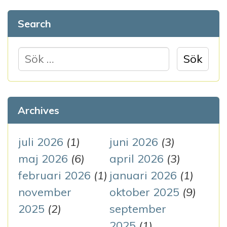
Search
S
ö
k
e
Archives
f
t
juli 2026
(1)
juni 2026
(3)
e
maj 2026
(6)
april 2026
(3)
r
februari 2026
(1)
januari 2026
(1)
:
november
oktober 2025
(9)
2025
(2)
september
2025
(1)