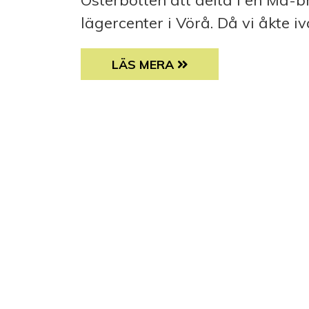
Österbotten att delta i en Må-
lägercenter i Vörå. Då vi åkte 
MÅ-BRA-DAG PÅ NORRVALLA
LÄS MERA