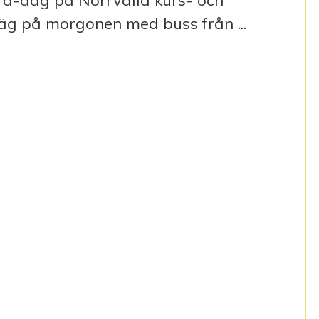
bra-dag på Norrvalla kurs- och
iväg på morgonen med buss från ...