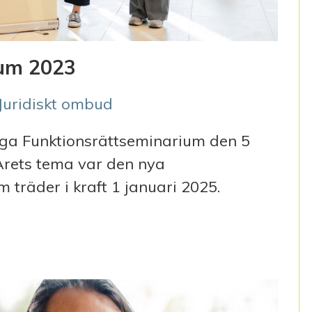
ium 2023
Juridiskt ombud
liga Funktionsrättseminarium den 5
 Årets tema var den nya
 träder i kraft 1 januari 2025.
2023