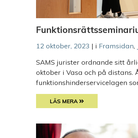
Funktionsrättsseminar
12 oktober, 2023
| i
Framsidan
,
SAMS jurister ordnande sitt år
oktober i Vasa och på distans.
funktionshinderservicelagen som
FUNKTIONSRÄTTSSEMINARIUM 
LÄS MERA