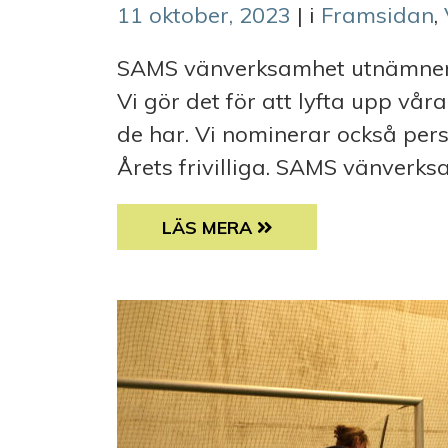
11 oktober, 2023
| i
Framsidan
,
SAMS vänverksamhet utnämner va
Vi gör det för att lyfta upp vår
de har. Vi nominerar också perso
Årets frivilliga. SAMS vänverks
ÅRETS FRIVILLIGA 2023
LÄS MERA