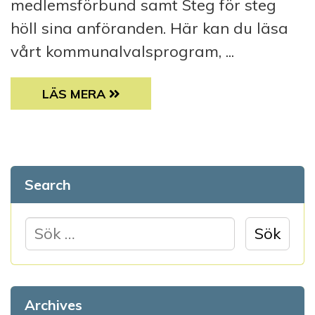
medlemsförbund samt Steg för steg
höll sina anföranden. Här kan du läsa
vårt kommunalvalsprogram, ...
SAMS NYHETSBREV MARS 2017 ENDAST-TE
LÄS MERA
Search
S
ö
k
e
Archives