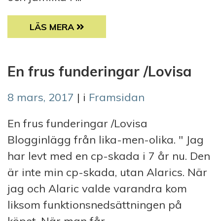
EN TILLGÄNGLIG KOMMUN FÖR ALLA
LÄS MERA
En frus funderingar /Lovisa
8 mars, 2017
| i
Framsidan
En frus funderingar /Lovisa
Blogginlägg från lika-men-olika. " Jag
har levt med en cp-skada i 7 år nu. Den
är inte min cp-skada, utan Alarics. När
jag och Alaric valde varandra kom
liksom funktionsnedsättningen på