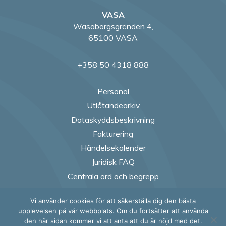
VASA
Wasaborgsgränden 4,
65100 VASA
+358 50 4318 888
Personal
Utlåtandearkiv
Dataskyddsbeskrivning
Fakturering
Händelsekalender
Juridisk FAQ
Centrala ord och begrepp
Vi använder cookies för att säkerställa dig den bästa
Follow us on Fac
Follow us on
Follow us
Follow
upplevelsen på vår webbplats. Om du fortsätter att använda
den här sidan kommer vi att anta att du är nöjd med det.