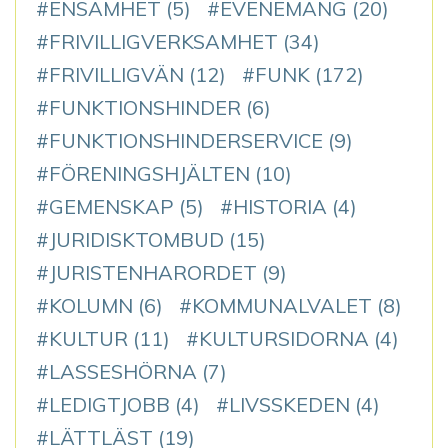
ENSAMHET
(5)
EVENEMANG
(20)
FRIVILLIGVERKSAMHET
(34)
FRIVILLIGVÄN
(12)
FUNK
(172)
FUNKTIONSHINDER
(6)
FUNKTIONSHINDERSERVICE
(9)
FÖRENINGSHJÄLTEN
(10)
GEMENSKAP
(5)
HISTORIA
(4)
JURIDISKTOMBUD
(15)
JURISTENHARORDET
(9)
KOLUMN
(6)
KOMMUNALVALET
(8)
KULTUR
(11)
KULTURSIDORNA
(4)
LASSESHÖRNA
(7)
LEDIGTJOBB
(4)
LIVSSKEDEN
(4)
LÄTTLÄST
(19)