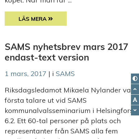
köpet. När man får ...
EN FRUS FUNDERINGAR /LOVISA
LÄS MERA
SAMS nyhetsbrev mars 2017
endast-text version
1 mars, 2017
| i
SAMS
Riksdagsledamot Mikaela Nylander var
första talare ut vid SAMS
kommunalvalsseminarium i Helsingfors
6.2. Ett 60-tal personer på plats och
representanter från SAMS alla fem