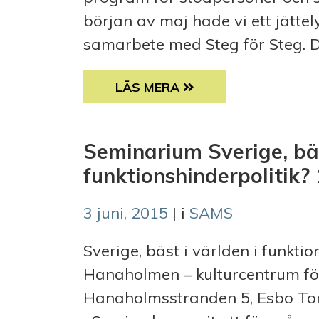
början av maj hade vi ett jättel
samarbete med Steg för Steg. Det 
4BT:S MÅNADSBREV OCH SOM
LÄS MERA
Seminarium Sverige, bäs
funktionshinderpolitik?
3 juni, 2015
| i
SAMS
Sverige, bäst i världen i funkt
Hanaholmen – kulturcentrum för
Hanaholmsstranden 5, Esbo To