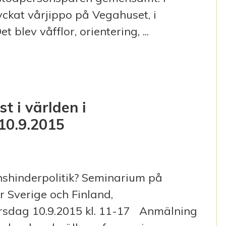
yckat vårjippo på Vegahuset, i
blev våfflor, orientering, ...
MARHÄLSNING
t i världen i
 10.9.2015
ionshinderpolitik? Seminarium på
 Sverige och Finland,
rsdag 10.9.2015 kl. 11-17 Anmälning