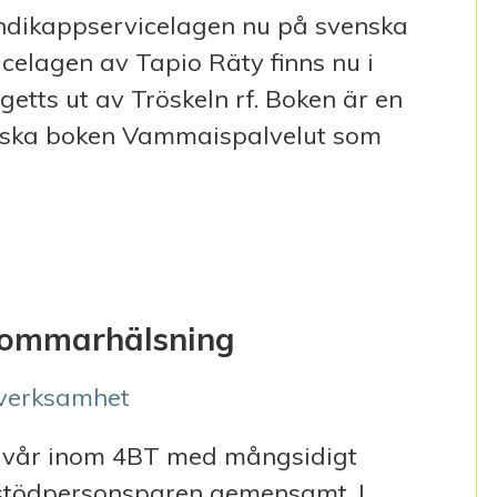
andikappservicelagen nu på svenska
celagen av Tapio Räty finns nu i
getts ut av Tröskeln rf. Boken är en
finska boken Vammaispalvelut som
L HANDIKAPPSERVICELAGEN NU PÅ SVENSKA
sommarhälsning
verksamhet
tiv vår inom 4BT med mångsidigt
stödpersonsparen gemensamt. I