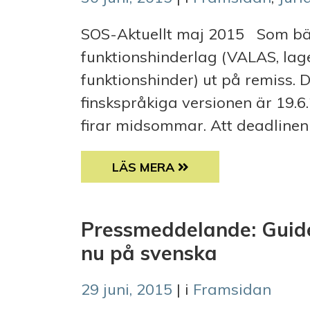
SOS-Aktuellt maj 2015 Som bäst 
funktionshinderlag (VALAS, lag
funktionshinder) ut på remiss. 
finskspråkiga versionen är 19.6
firar midsommar. Att deadlinen ä
JURISTENS KOLUMN
LÄS MERA
Pressmeddelande: Guide
nu på svenska
29 juni, 2015
| i
Framsidan