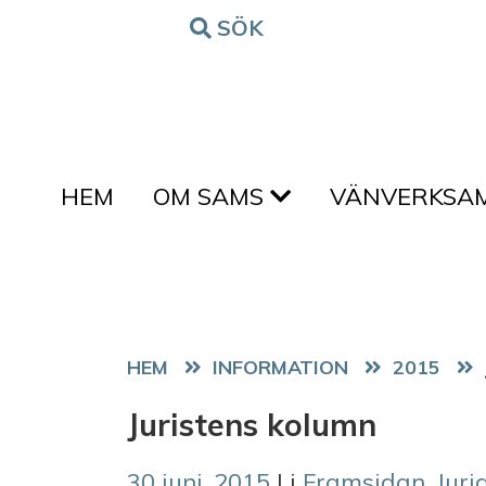
Hoppa till innehållet
SÖK
FORM
HEM
OM SAMS
VÄNVERKSA
HEM
2015
Juristens kolumn
30 juni, 2015
| i
Framsidan
,
Juri