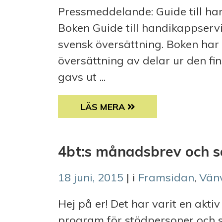
Pressmeddelande: Guide till h
Boken Guide till handikappservi
svensk översättning. Boken har 
översättning av delar ur den 
gavs ut ...
PRESSMEDDELANDE: GUIDE TIL
LÄS MERA
4bt:s månadsbrev och 
18 juni, 2015
| i
Framsidan
,
Vän
Hej på er! Det har varit en ak
program för stödpersoner och 