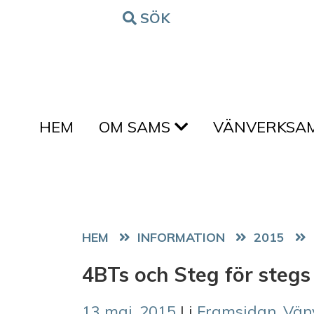
Hoppa till innehållet
SÖK
FORM
HEM
OM SAMS
VÄNVERKSA
HEM
2015
4BTs och Steg för stegs
13 maj, 2015
| i
Framsidan
,
Vän