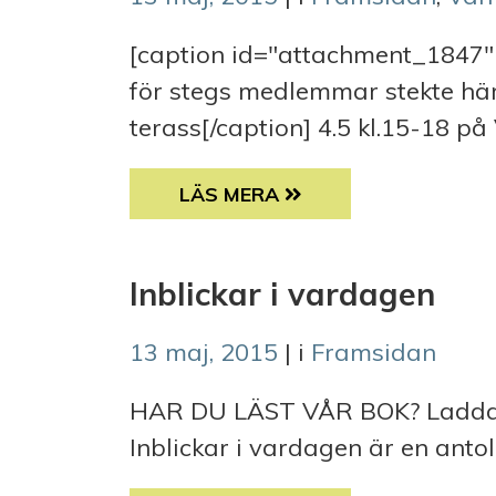
[caption id="attachment_1847"
för stegs medlemmar stekte här
terass[/caption] 4.5 kl.15-18 på 
4BTS OCH STEG FÖR STEGS ”VÅR
LÄS MERA
Inblickar i vardagen
13 maj, 2015
| i
Framsidan
HAR DU LÄST VÅR BOK? Ladda n
Inblickar i vardagen är en anto