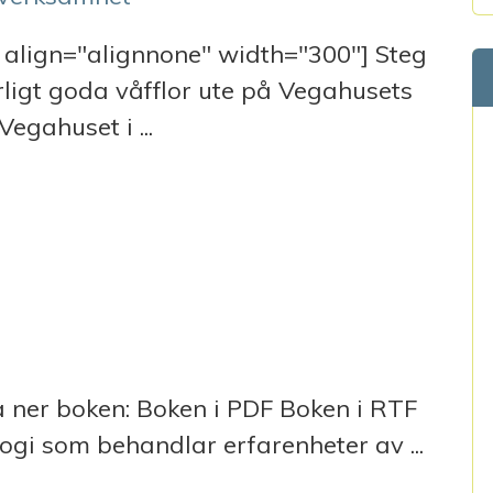
 align="alignnone" width="300"] Steg
ligt goda våfflor ute på Vegahusets
Vegahuset i ...
JIPPO” (LIIKUTA MINUA)
er boken: Boken i PDF Boken i RTF
logi som behandlar erfarenheter av ...