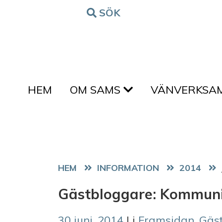
Hoppa till innehållet
SÖK
FORM
HEM
OM SAMS
VÄNVERKSA
HEM
2014
Gästbloggare: Kommunik
30 juni, 2014
| i
Framsidan
,
Gäs