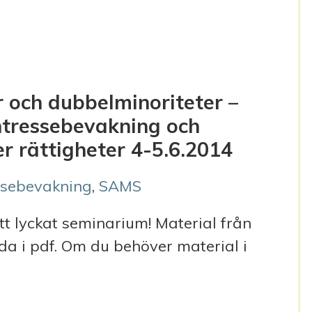
 FÖR SOCIAL- OCH HÄLSOVÅRDEN PRESENTERADE
 och dubbelminoriteter –
ntressebevakning och
r rättigheter 4-5.6.2014
ssebevakning
,
SAMS
ett lyckat seminarium! Material från
da i pdf. Om du behöver material i
 DUBBELMINORITETER – NORDISKA MODELLER FÖR