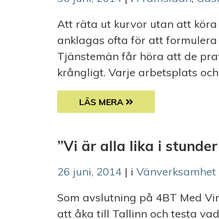
Att räta ut kurvor utan att köra 
anklagas ofta för att formulera
Tjänstemän får höra att de pra
krångligt. Varje arbetsplats och
GÄSTBLOGGARE: KOMMUNIKATIO
LÄS MERA
”Vi är alla lika i stunde
26 juni, 2014
| i
Vänverksamhet
Som avslutning på 4BT Med Ving
att åka till Tallinn och testa va