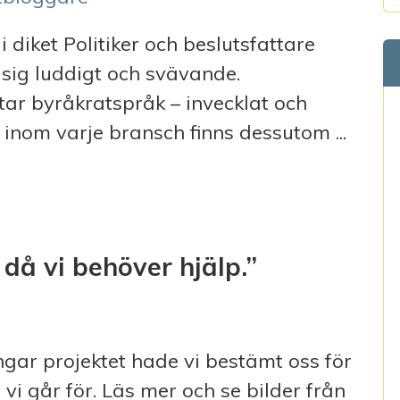
i diket Politiker och beslutsfattare
 sig luddigt och svävande.
tar byråkratspråk – invecklat och
 inom varje bransch finns dessutom ...
NSKONSULT ELLI FLÉN
r då vi behöver hjälp.”
ar projektet hade vi bestämt oss för
d vi går för. Läs mer och se bilder från