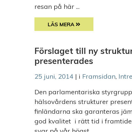
resan på här ...
”VI ÄR ALLA LIKA I STUNDER DÅ
LÄS MERA
Förslaget till ny strukt
presenterades
25 juni, 2014
| i
Framsidan
,
Intr
Den parlamentariska styrgruppe
hälsovårdens strukturer present
finländarna ska garanteras jäm
god kvalitet i rätt tid i framtid
svar på vår högst ...