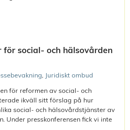
 VI BEHÖVER HJÄLP.”
ur för social- och hälsovården
essebevakning
,
Juridiskt ombud
n för reformen av social- och
erade ikväll sitt förslag på hur
lika social- och hälsovårdstjänster av
en. Under presskonferensen fick vi inte