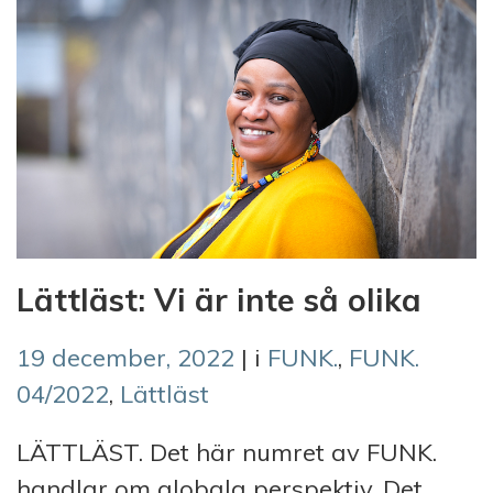
Lättläst: Vi är inte så olika
19 december, 2022
| i
FUNK.
,
FUNK.
04/2022
,
Lättläst
LÄTTLÄST. Det här numret av FUNK.
handlar om globala perspektiv. Det