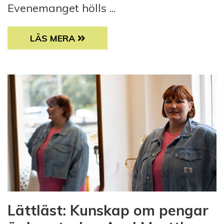
Evenemanget hölls ...
CHILLKVÄLL I HELSINGFORS
LÄS MERA
Lättläst: Kunskap om pengar