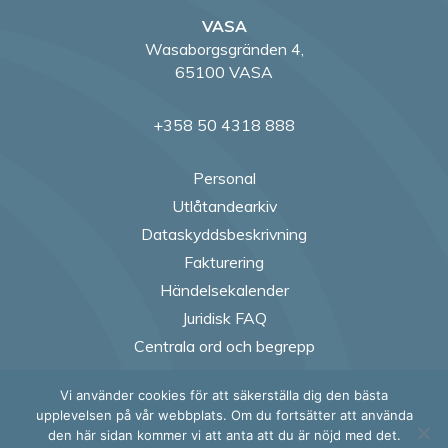
VASA
Wasaborgsgränden 4,
65100 VASA
+358 50 4318 888
Personal
Utlåtandearkiv
Dataskyddsbeskrivning
Fakturering
Händelsekalender
Juridisk FAQ
Centrala ord och begrepp
Vi använder cookies för att säkerställa dig den bästa
Follow us on Fac
Follow us on
Follow us
Follow
upplevelsen på vår webbplats. Om du fortsätter att använda
den här sidan kommer vi att anta att du är nöjd med det.