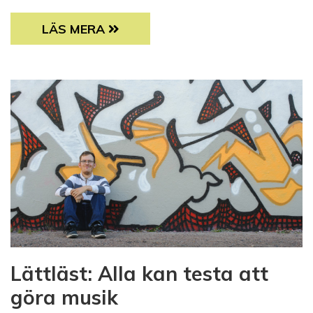
LÄTTLÄST: LÄS OM KROPP, KÄNSLOR OCH 
LÄS MERA
Lättläst: Alla kan testa att
göra musik