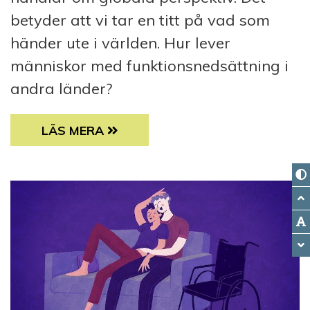
betyder att vi tar en titt på vad som
händer ute i världen. Hur lever
människor med funktionsnedsättning i
andra länder?
LÄTTLÄST: VI ÄR INTE SÅ OLIKA
LÄS MERA