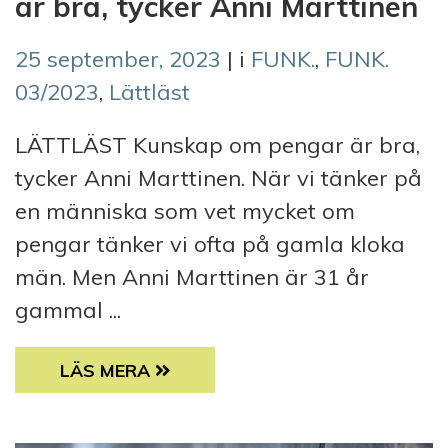
är bra, tycker Anni Marttinen
25 september, 2023
| i
FUNK.
,
FUNK.
03/2023
,
Lättläst
LÄTTLÄST Kunskap om pengar är bra,
tycker Anni Marttinen. När vi tänker på
en människa som vet mycket om
pengar tänker vi ofta på gamla kloka
män. Men Anni Marttinen är 31 år
gammal ...
LÄTTLÄST: KUNSKAP OM PENGAR ÄR BRA, 
LÄS MERA