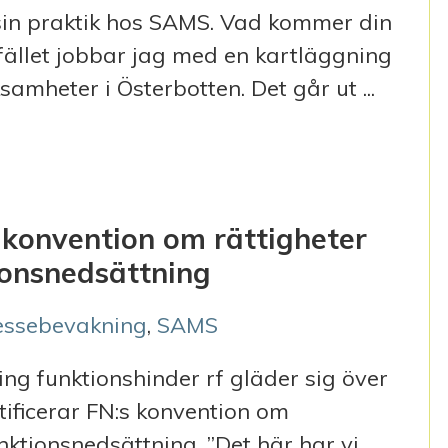
sin praktik hos SAMS. Vad kommer din
illfället jobbar jag med en kartläggning
amheter i Österbotten. Det går ut ...
MS
s konvention om rättigheter
ionsnedsättning
ressebevakning
,
SAMS
g funktionshinder rf gläder sig över
tificerar FN:s konvention om
nktionsnedsättning. ”Det här har vi