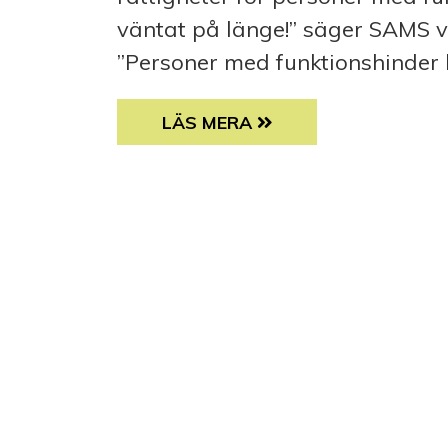
väntat på länge!” säger SAMS v
”Personer med funktionshinder 
FINLAND RAITIFICERAR FN:S 
LÄS MERA