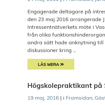
Engagerade deltagare på intr
den 23 maj 2016 arrangerade J
Intressentnätverkets möte i Vas
från olika funktionshinderorg
andra sätt hade anknytning till
diskussioner kring ...
INTRESSENTNÄTVERKSMÖTE HÖ
LÄS MERA
Högskolepraktikant p
19 maj, 2016
| i
Framsidan
,
Gäs