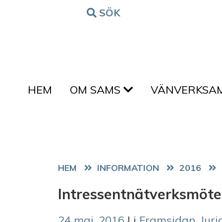
Hoppa till innehållet
SÖK
FORM
HEM
OM SAMS
VÄNVERKSA
HEM
2016
Intressentnätverksmöte 
24 maj, 2016
| i
Framsidan
,
Jur