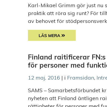
Karl-Mikael Grimm gör just nu 
praktik att röra sig runt? För t
av behovet för stödpersonsverks
HÖGSKOLEPRAKTIKANT PÅ SA
LÄS MERA
Finland raitificerar FN:
för personer med funkt
12 maj, 2016
| i
Framsidan
,
Int
SAMS – Samarbetsförbundet krin
nyheten att Finland äntligen rai
rättigheter för personer med fu