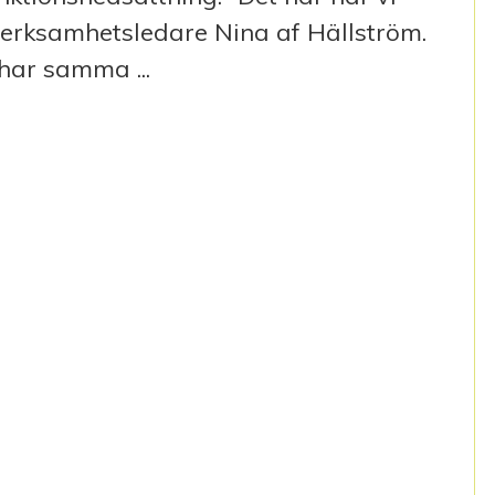
erksamhetsledare Nina af Hällström.
har samma ...
KONVENTION OM RÄTTIGHETER FÖR PERSONER MED