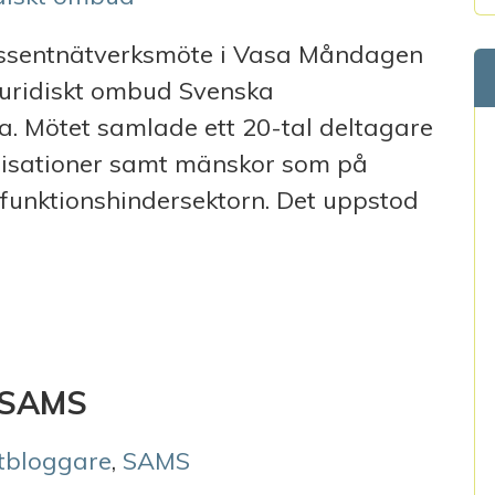
essentnätverksmöte i Vasa Måndagen
uridiskt ombud Svenska
a. Mötet samlade ett 20-tal deltagare
anisationer samt mänskor som på
 funktionshindersektorn. Det uppstod
LLS I VASA
å SAMS
tbloggare
,
SAMS