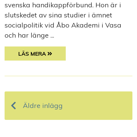
svenska handikappförbund. Hon är i
slutskedet av sina studier i ämnet
socialpolitik vid Åbo Akademi i Vasa
och har länge ...
ANNA CALDÉN NY ORDFÖRANDE FÖR SAMS
LÄS MERA
I
n
Äldre inlägg
l
ä
g