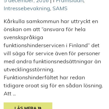
5 december, 2016
| i
Framsidan
,
Intressebevakning
,
SAMS
Kårkulla samkommun har uttryckt en
önskan om att ”ansvara för hela
svenskspråkiga
funktionshinderservicen i Finland” det
vill säga för service även för personer
med andra funktionsnedsättningar än
utvecklingsstörning.
Funktionshinderfältet har redan
tidigare oroat sig för en sådan lösning.
Att ...
PERSONER MED FUNKTIONSNEDSÄTTNING VI
LÄS MERA