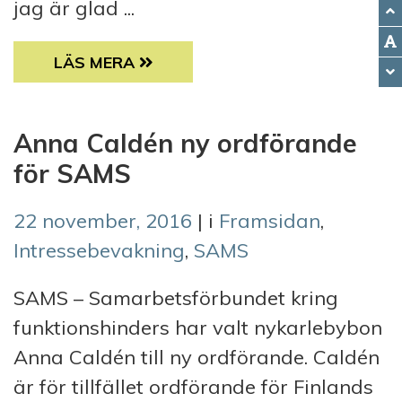
jag är glad ...
SAMS NYHETSBREV TEXTVERSION / DECEM
LÄS MERA
Anna Caldén ny ordförande
för SAMS
22 november, 2016
| i
Framsidan
,
Intressebevakning
,
SAMS
SAMS – Samarbetsförbundet kring
funktionshinders har valt nykarlebybon
Anna Caldén till ny ordförande. Caldén
är för tillfället ordförande för Finlands