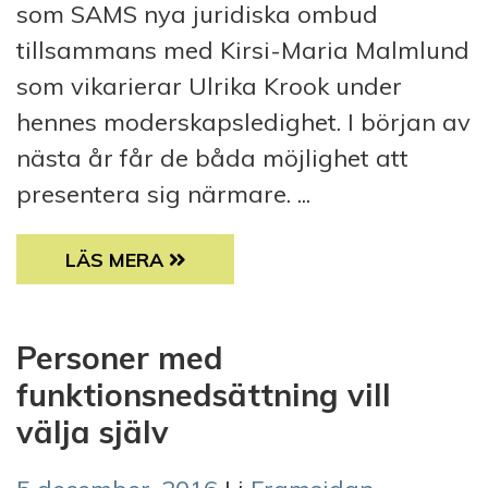
som SAMS nya juridiska ombud
tillsammans med Kirsi-Maria Malmlund
som vikarierar Ulrika Krook under
hennes moderskapsledighet. I början av
nästa år får de båda möjlighet att
presentera sig närmare. ...
TVÅ NYA JURISTER HAR BÖRJAT PÅ SAMS
LÄS MERA
Personer med
funktionsnedsättning vill
välja själv