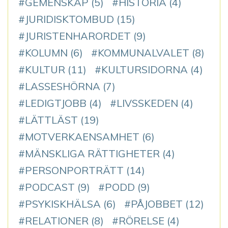
GEMENSKAP
(5)
HISTORIA
(4)
JURIDISKTOMBUD
(15)
JURISTENHARORDET
(9)
KOLUMN
(6)
KOMMUNALVALET
(8)
KULTUR
(11)
KULTURSIDORNA
(4)
LASSESHÖRNA
(7)
LEDIGTJOBB
(4)
LIVSSKEDEN
(4)
LÄTTLÄST
(19)
MOTVERKAENSAMHET
(6)
MÄNSKLIGA RÄTTIGHETER
(4)
PERSONPORTRÄTT
(14)
PODCAST
(9)
PODD
(9)
PSYKISKHÄLSA
(6)
PÅJOBBET
(12)
RELATIONER
(8)
RÖRELSE
(4)