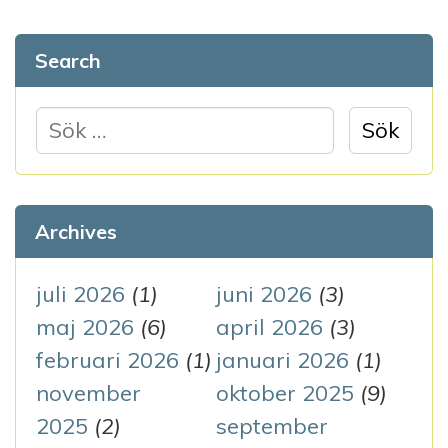
g
Search
s
n
S
ö
a
k
v
e
Archives
i
f
g
t
juli 2026
(1)
juni 2026
(3)
e
maj 2026
(6)
april 2026
(3)
e
r
februari 2026
(1)
januari 2026
(1)
r
:
november
oktober 2025
(9)
i
2025
(2)
september