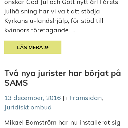
önskar God Jul och Gott nytt år! I årets
julhälsning har vi valt att stödja
Kyrkans u-landshjälp, för stöd till
kvinnors företagande. ...
JULHÄLSNING FRÅN OSS PÅ SAMS!
LÄS MERA
Två nya jurister har börjat på
SAMS
13 december, 2016
| i
Framsidan
,
Juridiskt ombud
Mikael Bomström har nu installerat sig