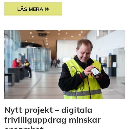
DIALOGCAFÉERNA FÅR BERÖM: ”DEN BÄSTA 
LÄS MERA
Nytt projekt – digitala
frivilliguppdrag minskar