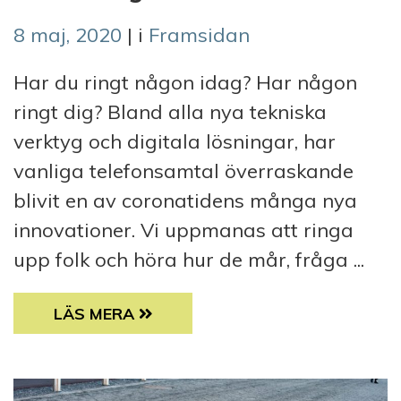
8 maj, 2020
| i
Framsidan
Har du ringt någon idag? Har någon
ringt dig? Bland alla nya tekniska
verktyg och digitala lösningar, har
vanliga telefonsamtal överraskande
blivit en av coronatidens många nya
innovationer. Vi uppmanas att ringa
upp folk och höra hur de mår, fråga ...
CORONABLOGG: ETT SAMTAL KAN RÄDDA 
LÄS MERA