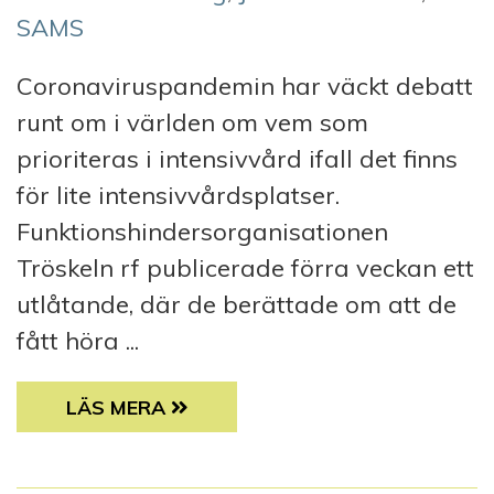
SAMS
Coronaviruspandemin har väckt debatt
runt om i världen om vem som
prioriteras i intensivvård ifall det finns
för lite intensivvårdsplatser.
Funktionshindersorganisationen
Tröskeln rf publicerade förra veckan ett
utlåtande, där de berättade om att de
fått höra ...
CORONABLOGG: BLIR PERSONER MED FUNK
LÄS MERA