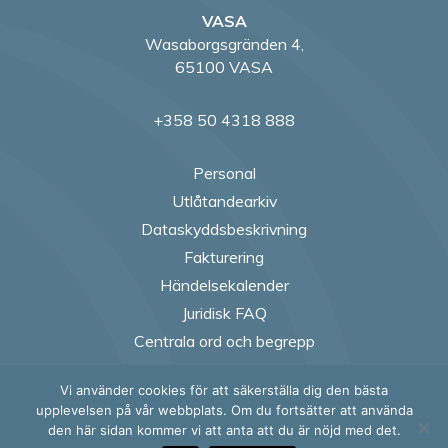
VASA
Wasaborgsgränden 4,
65100 VASA
+358 50 4318 888
Personal
Utlåtandearkiv
Dataskyddsbeskrivning
Fakturering
Händelsekalender
Juridisk FAQ
Centrala ord och begrepp
Vi använder cookies för att säkerställa dig den bästa
Follow us on Fac
Follow us on
Follow us
Follow
upplevelsen på vår webbplats. Om du fortsätter att använda
den här sidan kommer vi att anta att du är nöjd med det.