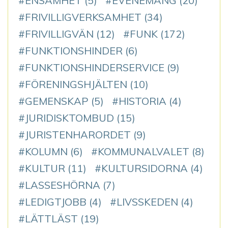
ENSAMHET
(5)
EVENEMANG
(20)
FRIVILLIGVERKSAMHET
(34)
FRIVILLIGVÄN
(12)
FUNK
(172)
FUNKTIONSHINDER
(6)
FUNKTIONSHINDERSERVICE
(9)
FÖRENINGSHJÄLTEN
(10)
GEMENSKAP
(5)
HISTORIA
(4)
JURIDISKTOMBUD
(15)
JURISTENHARORDET
(9)
KOLUMN
(6)
KOMMUNALVALET
(8)
KULTUR
(11)
KULTURSIDORNA
(4)
LASSESHÖRNA
(7)
LEDIGTJOBB
(4)
LIVSSKEDEN
(4)
LÄTTLÄST
(19)