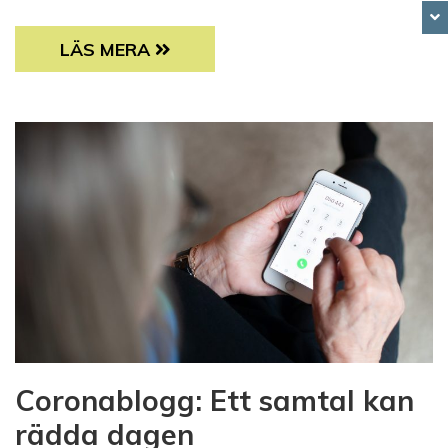
NYTT PROJEKT – DIGITALA FRIVILLIGUPP
LÄS MERA
Coronablogg: Ett samtal kan
rädda dagen