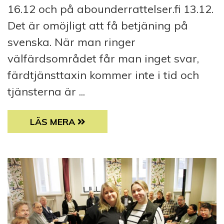
16.12 och på abounderrattelser.fi 13.12.
Det är omöjligt att få betjäning på
svenska. När man ringer
välfärdsområdet får man inget svar,
färdtjänsttaxin kommer inte i tid och
tjänsterna är ...
INSÄNDARE: NEDSKÄRNINGAR ÄR ETT ALL
LÄS MERA