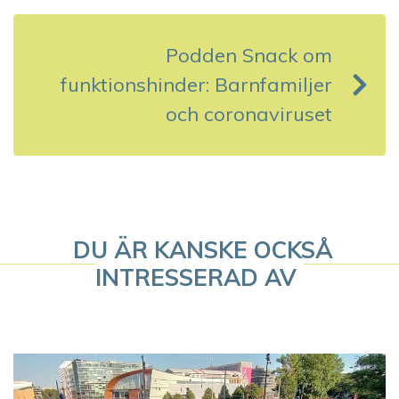
g
s
Podden Snack om
funktionshinder: Barnfamiljer
n
och coronaviruset
a
v
i
g
DU ÄR KANSKE OCKSÅ
INTRESSERAD AV
e
r
i