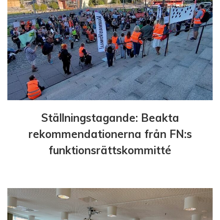
n
g
Ställningstagande: Beakta
rekommendationerna från FN:s
funktionsrättskommitté