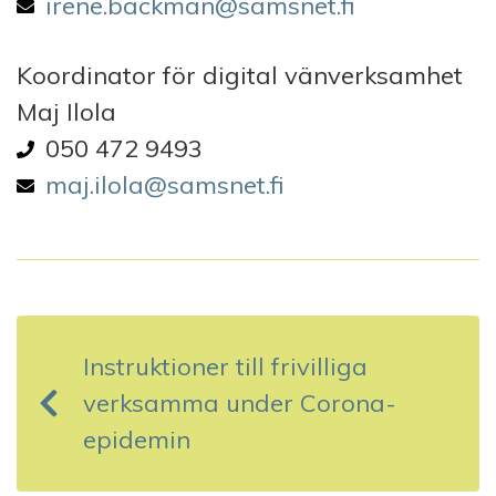
irene.backman@samsnet.fi
Koordinator för digital vänverksamhet
Maj Ilola
050 472 9493
maj.ilola@samsnet.fi
I
n
Instruktioner till frivilliga
l
verksamma under Corona-
ä
epidemin
g