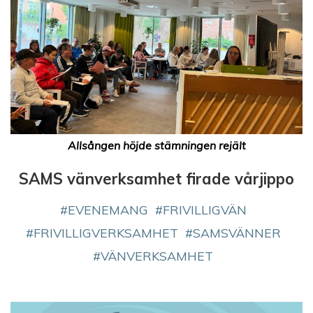
Allsången höjde stämningen rejält
SAMS vänverksamhet firade vårjippo
EVENEMANG
FRIVILLIGVÄN
FRIVILLIGVERKSAMHET
SAMSVÄNNER
VÄNVERKSAMHET