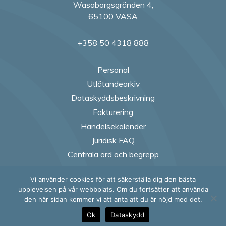
Wasaborgsgränden 4,
65100 VASA
+358 50 4318 888
Personal
Utlåtandearkiv
Dataskyddsbeskrivning
Fakturering
Händelsekalender
Juridisk FAQ
Centrala ord och begrepp
Vi använder cookies för att säkerställa dig den bästa
Follow us on Fac
Follow us on
Follow us
Follow
upplevelsen på vår webbplats. Om du fortsätter att använda
den här sidan kommer vi att anta att du är nöjd med det.
Ok
Dataskydd