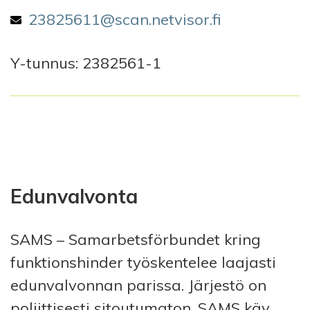
Email address
23825611@scan.netvisor.fi
Y-tunnus: 2382561-1
Edunvalvonta
SAMS – Samarbetsförbundet kring
funktionshinder työskentelee laajasti
edunvalvonnan parissa. Järjestö on
poliittisesti sitoutumaton. SAMS käy