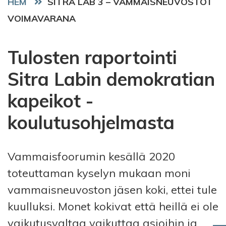
HEM
SITRA LAB 3 – VAMMAISNEUVOSTOT
VOIMAVARANA
Tulosten raportointi
Sitra Labin demokratian
kapeikot -
koulutusohjelmasta
Vammaisfoorumin kesällä 2020
toteuttaman kyselyn mukaan moni
vammaisneuvoston jäsen koki, ettei tule
kuulluksi
. Monet kokivat että heillä ei ole
vaikutusvaltaa vaikuttaa asioihin ja