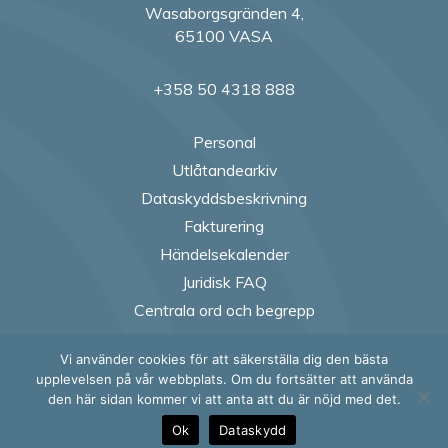
Wasaborgsgränden 4,
65100 VASA
+358 50 4318 888
Personal
Utlåtandearkiv
Dataskyddsbeskrivning
Fakturering
Händelsekalender
Juridisk FAQ
Centrala ord och begrepp
Vi använder cookies för att säkerställa dig den bästa
Follow us on Fac
Follow us on
Follow us
Follow
upplevelsen på vår webbplats. Om du fortsätter att använda
den här sidan kommer vi att anta att du är nöjd med det.
Ok
Dataskydd