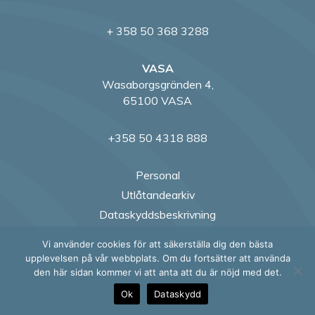
+ 358 50 368 3288
VASA
Wasaborgsgränden 4,
65100 VASA
+358 50 4318 888
Personal
Utlåtandearkiv
Dataskyddsbeskrivning
Fakturering
Vi använder cookies för att säkerställa dig den bästa
Händelsekalender
upplevelsen på vår webbplats. Om du fortsätter att använda
den här sidan kommer vi att anta att du är nöjd med det.
Juridisk FAQ
Centrala ord och begrepp
Ok
Dataskydd