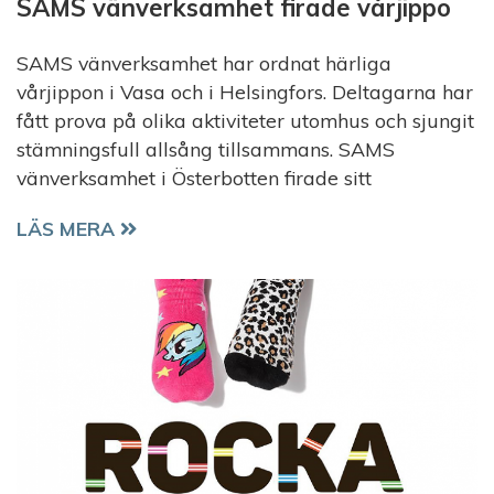
SAMS vänverksamhet firade vårjippo
SAMS vänverksamhet har ordnat härliga
vårjippon i Vasa och i Helsingfors. Deltagarna har
fått prova på olika aktiviteter utomhus och sjungit
stämningsfull allsång tillsammans. SAMS
vänverksamhet i Österbotten firade sitt
SAMS VÄNVERKSAMHET FIRADE VÅRJIPPO
LÄS MERA