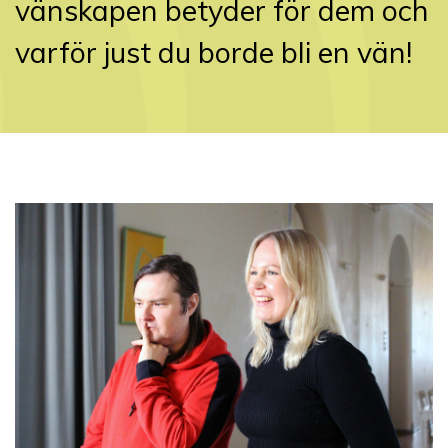
vänskapen betyder för dem och
varför just du borde bli en vän!