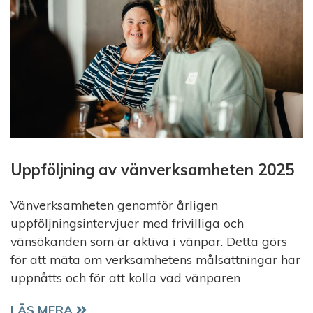
Uppföljning av vänverksamheten 2025
Vänverksamheten genomför årligen
uppföljningsintervjuer med frivilliga och
vänsökanden som är aktiva i vänpar. Detta görs
för att mäta om verksamhetens målsättningar har
uppnåtts och för att kolla vad vänparen
UPPFÖLJNING AV VÄNVERKSAMHETEN 2025
LÄS MERA