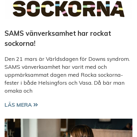
SAMS vänverksamhet har rockat
sockorna!
Den 21 mars är Världsdagen för Downs syndrom.
SAMS vänverksamhet har varit med och
uppmärksammat dagen med Rocka sockorna-
fester i både Helsingfors och Vasa. Då bär man
omaka och
SAMS VÄNVERKSAMHET HAR ROCKAT SOCKORNA
LÄS MERA