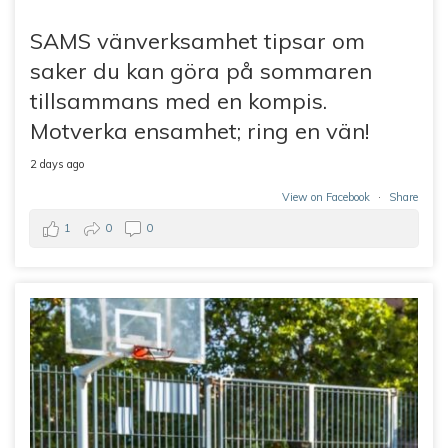
SAMS vänverksamhet tipsar om
saker du kan göra på sommaren
tillsammans med en kompis.
Motverka ensamhet; ring en vän!
2 days ago
View on Facebook
·
Share
1
0
0