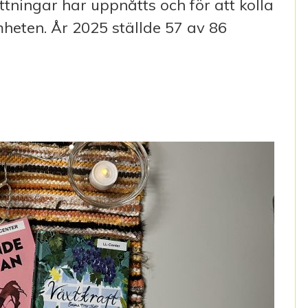
ningar har uppnåtts och för att kolla
eten. År 2025 ställde 57 av 86
HETEN 2025