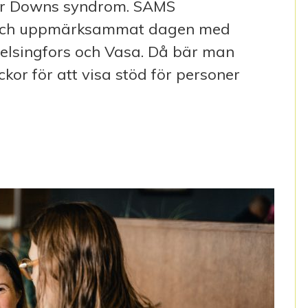
ör Downs syndrom. SAMS
 och uppmärksammat dagen med
elsingfors och Vasa. Då bär man
or för att visa stöd för personer
OCKAT SOCKORNA!