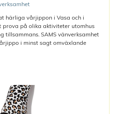
verksamhet
härliga vårjippon i Vasa och i
t prova på olika aktiviteter utomhus
sång tillsammans. SAMS vänverksamhet
 vårjippo i minst sagt omväxlande
 VÅRJIPPO