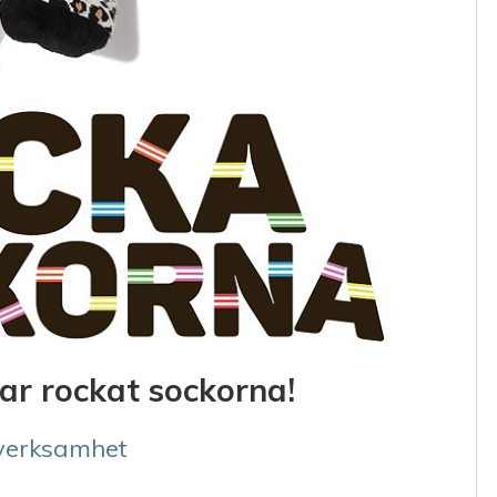
r rockat sockorna!
verksamhet