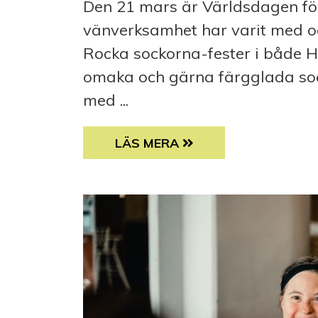
Den 21 mars är Världsdagen f
vänverksamhet har varit med
Rocka sockorna-fester i både H
omaka och gärna färgglada sock
med ...
SAMS VÄNVERKSAMHET HAR R
LÄS MERA