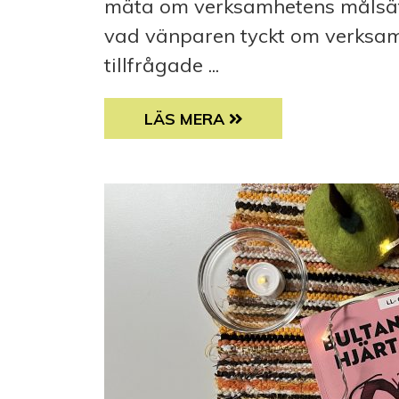
mäta om verksamhetens målsätt
vad vänparen tyckt om verksamh
tillfrågade ...
UPPFÖLJNING AV VÄNVERKSAM
LÄS MERA