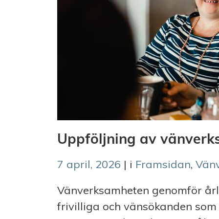
Uppföljning av vänver
7 april, 2026
| i
Framsidan
,
Vän
Vänverksamheten genomför årli
frivilliga och vänsökanden som ä