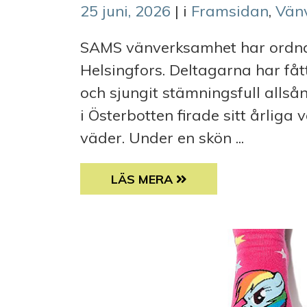
25 juni, 2026
| i
Framsidan
,
Vän
SAMS vänverksamhet har ordnat 
Helsingfors. Deltagarna har fåt
och sjungit stämningsfull all
i Österbotten firade sitt årliga
väder. Under en skön ...
SAMS VÄNVERKSAMHET FIRADE
LÄS MERA