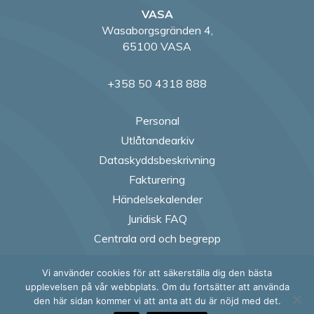
VASA
Wasaborgsgränden 4,
65100 VASA
+358 50 4318 888
Personal
Utlåtandearkiv
Dataskyddsbeskrivning
Fakturering
Händelsekalender
Juridisk FAQ
Centrala ord och begrepp
Vi använder cookies för att säkerställa dig den bästa
Follow us on Fac
Follow us on
Follow us
Follow
upplevelsen på vår webbplats. Om du fortsätter att använda
den här sidan kommer vi att anta att du är nöjd med det.