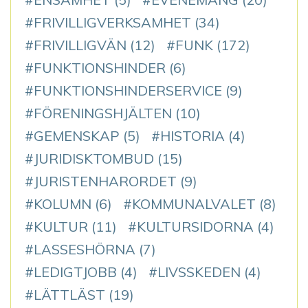
FRIVILLIGVERKSAMHET
(34)
FRIVILLIGVÄN
(12)
FUNK
(172)
FUNKTIONSHINDER
(6)
FUNKTIONSHINDERSERVICE
(9)
FÖRENINGSHJÄLTEN
(10)
GEMENSKAP
(5)
HISTORIA
(4)
JURIDISKTOMBUD
(15)
JURISTENHARORDET
(9)
KOLUMN
(6)
KOMMUNALVALET
(8)
KULTUR
(11)
KULTURSIDORNA
(4)
LASSESHÖRNA
(7)
LEDIGTJOBB
(4)
LIVSSKEDEN
(4)
LÄTTLÄST
(19)