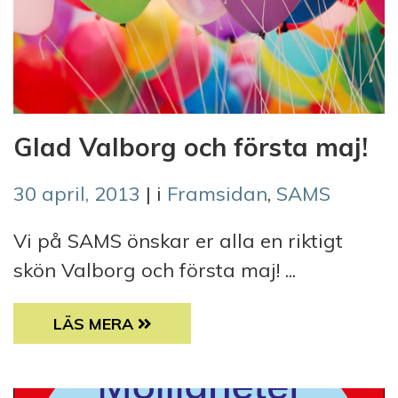
Glad Valborg och första maj!
30 april, 2013
| i
Framsidan
,
SAMS
Vi på SAMS önskar er alla en riktigt
skön Valborg och första maj! ...
GLAD VALBORG OCH FÖRSTA MAJ!
LÄS MERA