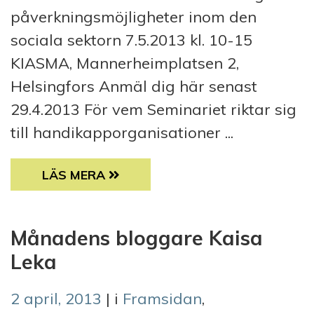
påverkningsmöjligheter inom den
sociala sektorn 7.5.2013 kl. 10-15
KIASMA, Mannerheimplatsen 2,
Helsingfors Anmäl dig här senast
29.4.2013 För vem Seminariet riktar sig
till handikapporganisationer ...
SEMINARIUM: MÖJLIGHETER ATT FÅ DIN RÖ
LÄS MERA
Månadens bloggare Kaisa
Leka
2 april, 2013
| i
Framsidan
,