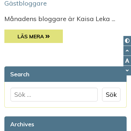
Gästbloggare
Månadens bloggare är Kaisa Leka ...
MÅNADENS BLOGGARE KAISA LEKA
LÄS MERA
Search
S
ö
k
e
Archives
f