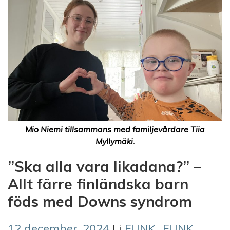
Mio Niemi tillsammans med familjevårdare Tiia
Myllymäki.
”Ska alla vara likadana?” –
Allt färre finländska barn
föds med Downs syndrom
12 december, 2024
| i
FUNK.
,
FUNK.