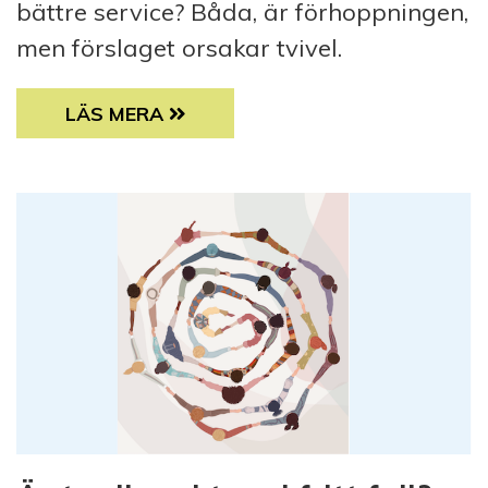
bättre service? Båda, är förhoppningen,
men förslaget orsakar tvivel.
OMBUDSMÄNNEN KAN BLI FÄRRE
LÄS MERA