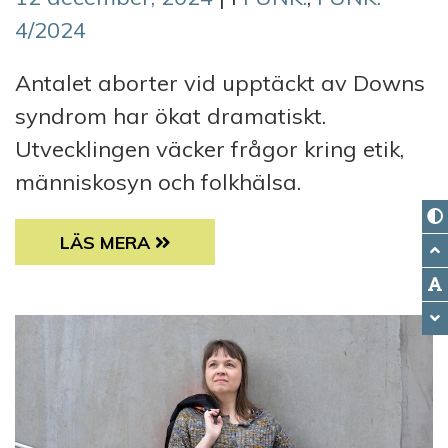
4/2024
Antalet aborter vid upptäckt av Downs
syndrom har ökat dramatiskt.
Utvecklingen väcker frågor kring etik,
människosyn och folkhälsa.
”SKA ALLA VARA LIKADANA?” – ALLT FÄ
LÄS MERA