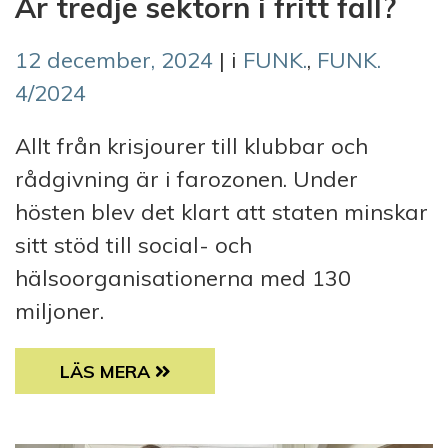
Är tredje sektorn i fritt fall?
12 december, 2024
| i
FUNK.
,
FUNK.
4/2024
Allt från krisjourer till klubbar och
rådgivning är i farozonen. Under
hösten blev det klart att staten minskar
sitt stöd till social- och
hälsoorganisationerna med 130
miljoner.
ÄR TREDJE SEKTORN I FRITT FALL?
LÄS MERA