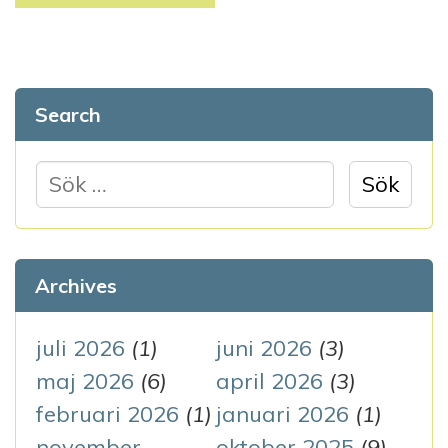
Search
S
ö
k
e
Archives
f
t
juli 2026
(1)
juni 2026
(3)
e
maj 2026
(6)
april 2026
(3)
r
februari 2026
(1)
januari 2026
(1)
:
november
oktober 2025
(9)