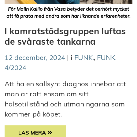
För Malin Kallio från Vasa betyder det oerhört mycket
att få prata med andra som har liknande erfarenheter.
I kamratstödsgruppen luftas
de svåraste tankarna
12 december, 2024
| i
FUNK.
,
FUNK.
4/2024
Att ha en sällsynt diagnos innebär att
man är rätt ensam om sitt
hälsotillstånd och utmaningarna som
kommer på köpet.
I KAMRATSTÖDSGRUPPEN LUFTAS DE SVÅ
LÄS MERA