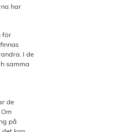
rna har
 för
 finnas
ndra. I de
 och samma
ar de
. Om
ing på
m det kan