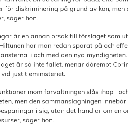
r för diskriminering på grund av kön, men
r, säger hon.
gar är en annan orsak till förslaget som ut
ltunen har man redan sparat på och effek
jänsterna, i och med den nya myndigheten
dget är så inte fallet, menar däremot Cori
d justitieministeriet.
unktioner inom förvaltningen slås ihop i o
ten, men den sammanslagningen innebär 
esparingar i sig, utan det handlar om en 
surser, säger hon.