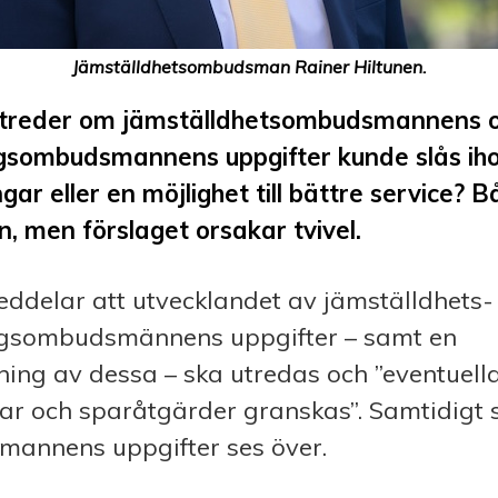
Jämställdhetsombudsman Rainer Hiltunen.
utreder om jämställdhetsombudsmannens 
ngsombudsmannens uppgifter kunde slås ihop
gar eller en möjlighet till bättre service? B
, men förslaget orsakar tvivel.
ddelar att utvecklandet av jämställdhets-
ngsombudsmännens uppgifter – samt en
ng av dessa – ska utredas och ”eventuell
ar och sparåtgärder granskas”. Samtidigt 
annens uppgifter ses över.