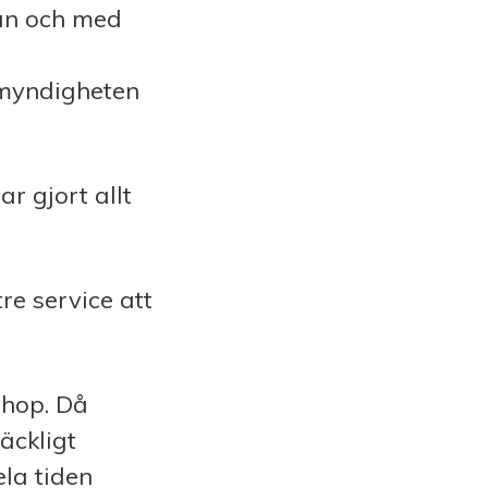
rån och med
myndigheten
ar gjort allt
tre service att
ihop. Då
äckligt
la tiden