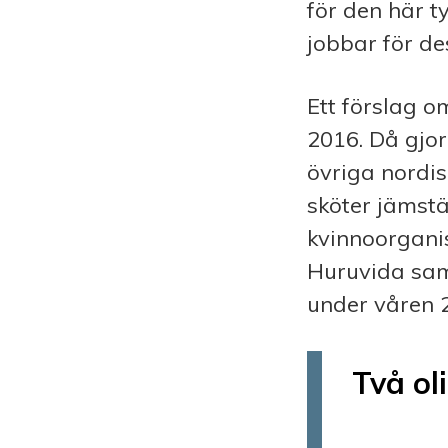
för den här t
jobbar för de
Ett förslag 
2016. Då gjor
övriga nordi
sköter jämst
kvinnoorgani
Huruvida sam
under våren 2
Två ol