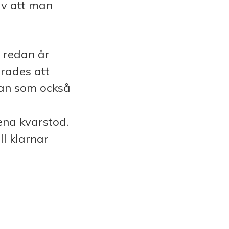
av att man
 redan år
erades att
man som också
ena kvarstod.
l klarnar