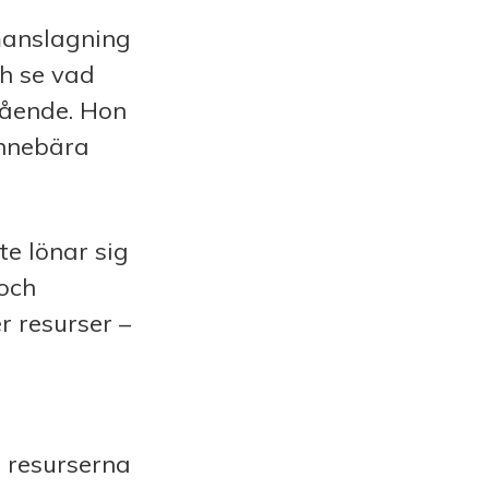
manslagning
ch se vad
gående. Hon
innebära
te lönar sig
 och
r resurser –
å resurserna