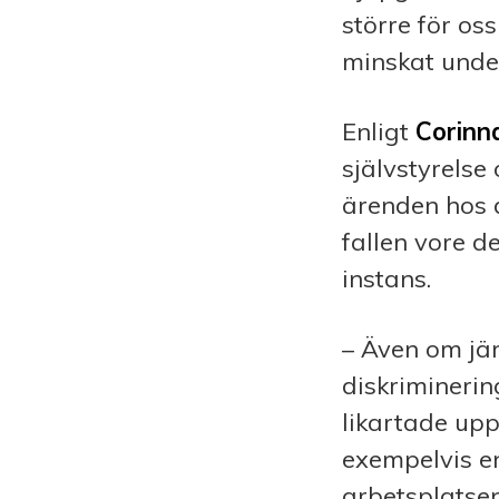
större för o
minskat unde
Enligt
Corin
självstyrelse 
ärenden hos 
fallen vore d
instans.
– Även om j
diskrimineri
likartade up
exempelvis e
arbetsplatsen