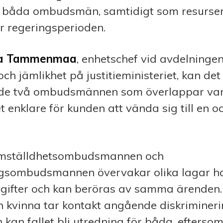
ss båda ombudsmän, samtidigt som resurse
r regeringsperioden.
na Tammenmaa
, enhetschef vid avdelningen
och jämlikhet på justitieministeriet, kan det
de två ombudsmännen som överlappar vara
et enklare för kunden att vända sig till en
ämställdhetsombudsmannen och
ngsombudsmannen övervakar olika lagar h
pgifter och kan beröras av samma ärenden
n kvinna tar kontakt angående diskriminer
 kan fallet bli utredning för båda, efterso