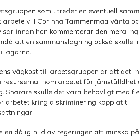
etsgruppen som utreder en eventuell sam
itt arbete vill Corinna Tammenmaa vänta o
visar innan hon kommenterar den mera in
ändå att en sammanslagning också skulle 
i lagarna.
ens vägkost till arbetsgruppen är att det in
 resurserna inom arbetet för jämställdhet
g. Snarare skulle det vara behövligt med fle
r arbetet kring diskriminering kopplat till
ättningar.
ge en dålig bild av regeringen att minska p