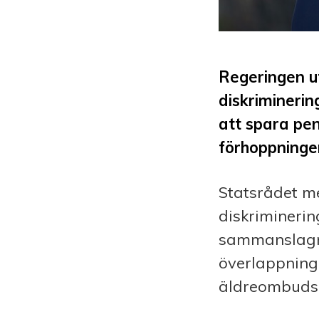
Regeringen 
diskrimineri
att spara pen
förhoppningen
Statsrådet me
diskrimineri
sammanslagni
överlappning
äldreombudsm