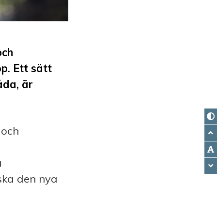
och
. Ett sätt
åda, är
 och
a
ska den nya