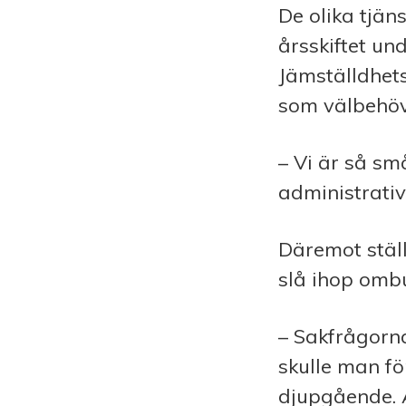
De olika tjän
årsskiftet u
Jämställdh
som välbehöv
– Vi är så små
administrativ
Däremot ställe
slå ihop omb
– Sakfrågorna
skulle man fö
djupgående. 