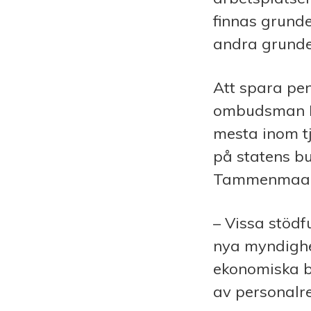
finnas grunde
andra grunde
Att spara pen
ombudsman Hi
mesta inom t
på statens bu
Tammenmaa vi
– Vissa stödf
nya myndighe
ekonomiska b
av personalre