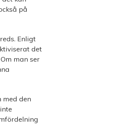
 också på
reds. Enligt
tiviserat det
. Om man ser
nna
ch med den
inte
omfördelning