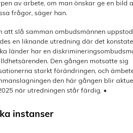
ypen av arbete, om man önskar ge en bild 
ssa frågor, säger han.
om att slå samman ombudsmännen uppstod
des en liknande utredning där det konstat
ska länder har en diskrimineringsombuds
älldhetsärenden. Den gången motsatte sig
sationerna starkt förändringen, och ämbet
manslagningen den här gången blir aktuel
025 när utredningen står färdig. •
ika instanser