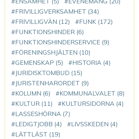
ENSAMHET
(5)
EVENEMANG
(20)
FRIVILLIGVERKSAMHET
(34)
FRIVILLIGVÄN
(12)
FUNK
(172)
FUNKTIONSHINDER
(6)
FUNKTIONSHINDERSERVICE
(9)
FÖRENINGSHJÄLTEN
(10)
GEMENSKAP
(5)
HISTORIA
(4)
JURIDISKTOMBUD
(15)
JURISTENHARORDET
(9)
KOLUMN
(6)
KOMMUNALVALET
(8)
KULTUR
(11)
KULTURSIDORNA
(4)
LASSESHÖRNA
(7)
LEDIGTJOBB
(4)
LIVSSKEDEN
(4)
LÄTTLÄST
(19)