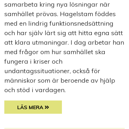
samarbeta kring nya lösningar när
samhället prövas. Hagelstam föddes
med en lindrig funktionsnedsättning
och har själv lärt sig att hitta egna sätt
att klara utmaningar. I dag arbetar han
med frågor om hur samhället ska
fungera i kriser och
undantagssituationer, också för
människor som är beroende av hjälp
och stöd i vardagen.
AXEL HAGELSTAM: BEREDSKAP BÖRJAR ME
LÄS MERA