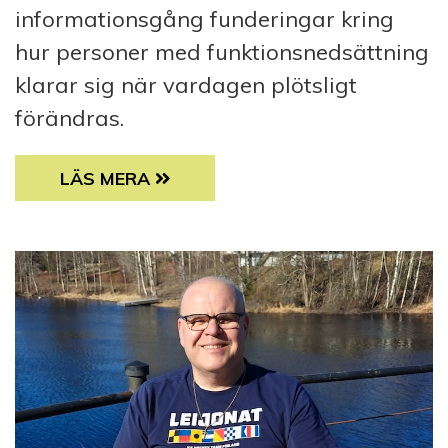
informationsgång funderingar kring
hur personer med funktionsnedsättning
klarar sig när vardagen plötsligt
förändras.
”JAG LITAR PÅ ATT DE TAR HAND OM MIG”
LÄS MERA