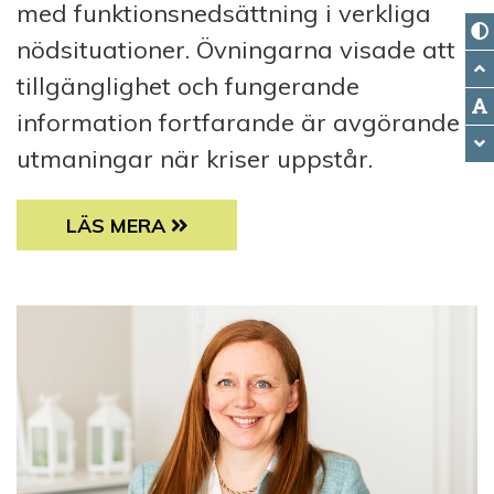
med funktionsnedsättning i verkliga
nödsituationer. Övningarna visade att
tillgänglighet och fungerande
information fortfarande är avgörande
utmaningar när kriser uppstår.
ALLA SKA KUNNA RÄDDAS
LÄS MERA