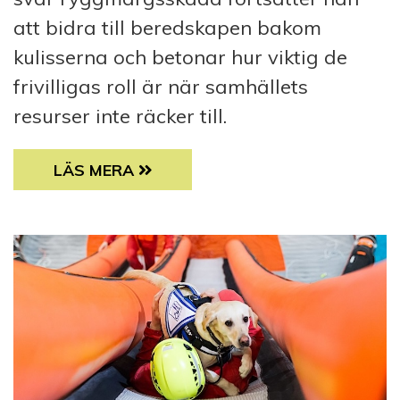
att bidra till beredskapen bakom
kulisserna och betonar hur viktig de
frivilligas roll är när samhällets
resurser inte räcker till.
FRIVILLIGA EN VIKTIG DEL AV BEREDSKAPE
LÄS MERA