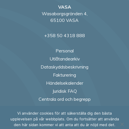
VASA
Wasaborgsgränden 4,
65100 VASA
+358 50 4318 888
Personal
Utlåtandearkiv
Dataskyddsbeskrivning
Fakturering
Händelsekalender
Juridisk FAQ
Centrala ord och begrepp
Vi använder cookies för att säkerställa dig den bästa
Follow us on Fac
Follow us on
Follow us
Follow
upplevelsen på vår webbplats. Om du fortsätter att använda
den här sidan kommer vi att anta att du är nöjd med det.