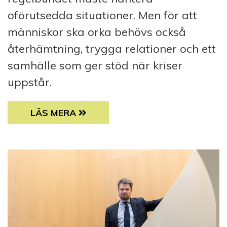
oförutsedda situationer. Men för att
människor ska orka behövs också
återhämtning, trygga relationer och ett
samhälle som ger stöd när kriser
uppstår.
RESILIENS – KONSTEN ATT KLARA DET OV
LÄS MERA