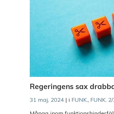
Regeringens sax drabba
31 maj, 2024
| i
FUNK.
,
FUNK. 2
Många inom funktionshinderfäl