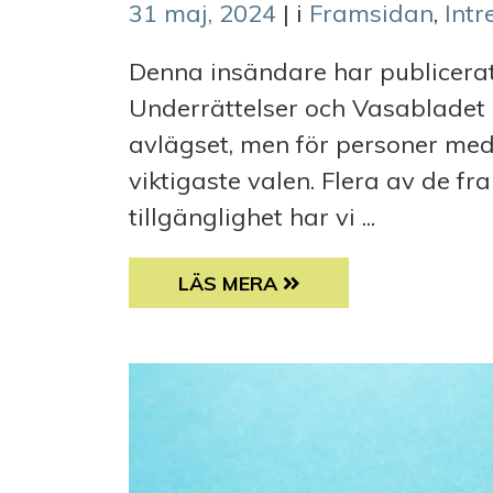
31 maj, 2024
| i
Framsidan
,
Int
Denna insändare har publicera
Underrättelser och Vasabladet
avlägset, men för personer med
viktigaste valen. Flera av de f
tillgänglighet har vi ...
INSÄNDARE: ETT INKLUDERAND
LÄS MERA