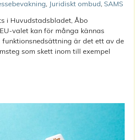
ressebevakning
,
Juridiskt ombud
,
SAMS
ts i Huvudstadsbladet, Åbo
 EU-valet kan för många kännas
 funktionsnedsättning är det ett av de
ramsteg som skett inom till exempel
E, TRYGGT OCH RÄTTVIST EUROPA