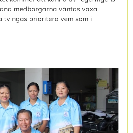
bland medborgarna väntas växa
 tvingas prioritera vem som i
UNKTIONSHINDERFÄLTET