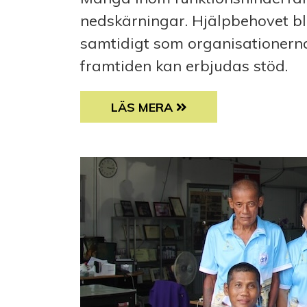
nedskärningar. Hjälpbehovet 
samtidigt som organisationerna
framtiden kan erbjudas stöd.
REGERINGENS SAX DRABBAR F
LÄS MERA