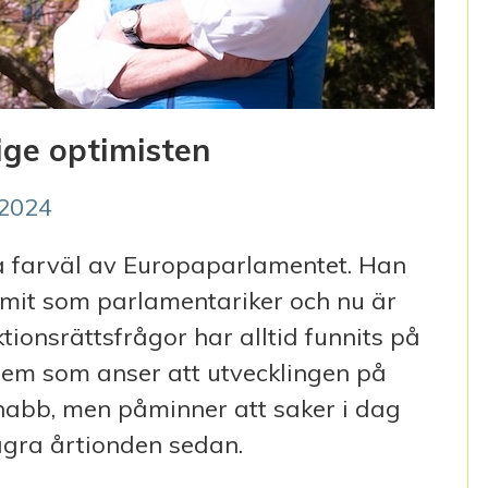
ige optimisten
/2024
ta farväl av Europaparlamentet. Han
it som parlamentariker och nu är
tionsrättsfrågor har alltid funnits på
dem som anser att utvecklingen på
 snabb, men påminner att saker i dag
ågra årtionden sedan.