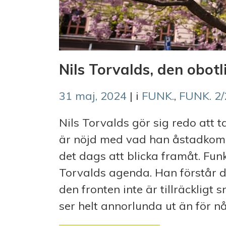
Nils Torvalds, den obotl
31 maj, 2024
| i
FUNK.
,
FUNK. 2
Nils Torvalds gör sig redo att 
är nöjd med vad han åstadkomm
det dags att blicka framåt. Funk
Torvalds agenda. Han förstår 
den fronten inte är tillräckligt
ser helt annorlunda ut än för n