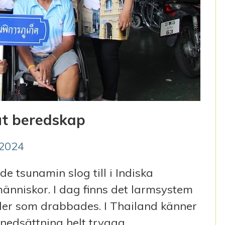
ut beredskap
/2024
e tsunamin slog till i Indiska
nniskor. I dag finns det larmsystem
der som drabbades. I Thailand känner
snedsättning helt trygga.