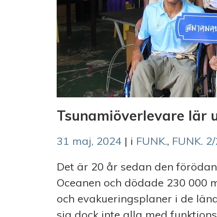
Tsunamiöverlevare lär 
31 maj, 2024
| i
FUNK.
,
FUNK. 2
Det är 20 år sedan den förödand
Oceanen och dödade 230 000 mä
och evakueringsplaner i de län
sig dock inte alla med funktion