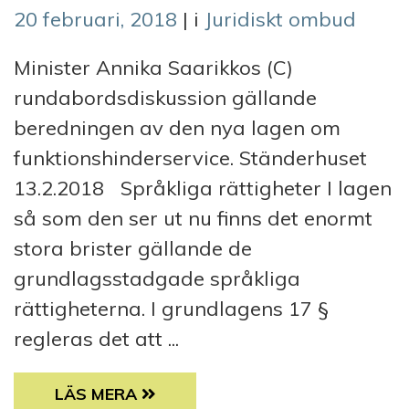
20 februari, 2018
| i
Juridiskt ombud
Minister Annika Saarikkos (C)
rundabordsdiskussion gällande
beredningen av den nya lagen om
funktionshinderservice. Ständerhuset
13.2.2018 Språkliga rättigheter I lagen
så som den ser ut nu finns det enormt
stora brister gällande de
grundlagsstadgade språkliga
rättigheterna. I grundlagens 17 §
regleras det att ...
BEREDNINGEN AV DEN NYA LAGEN OM FUN
LÄS MERA