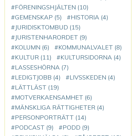
FÖRENINGSHJÄLTEN
(10)
GEMENSKAP
(5)
HISTORIA
(4)
JURIDISKTOMBUD
(15)
JURISTENHARORDET
(9)
KOLUMN
(6)
KOMMUNALVALET
(8)
KULTUR
(11)
KULTURSIDORNA
(4)
LASSESHÖRNA
(7)
LEDIGTJOBB
(4)
LIVSSKEDEN
(4)
LÄTTLÄST
(19)
MOTVERKAENSAMHET
(6)
MÄNSKLIGA RÄTTIGHETER
(4)
PERSONPORTRÄTT
(14)
PODCAST
(9)
PODD
(9)