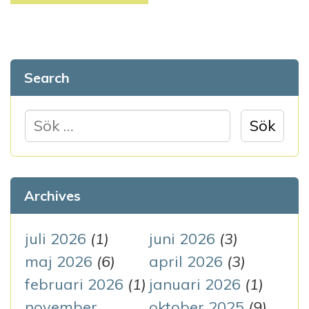
Search
S
ö
k
e
Archives
f
t
juli 2026
(1)
juni 2026
(3)
e
maj 2026
(6)
april 2026
(3)
r
februari 2026
(1)
januari 2026
(1)
:
november
oktober 2025
(9)