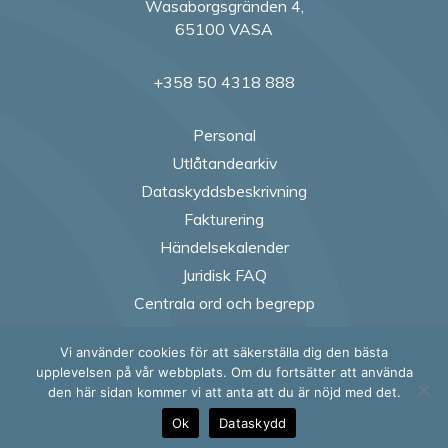
Wasaborgsgränden 4,
65100 VASA
+358 50 4318 888
Personal
Utlåtandearkiv
Dataskyddsbeskrivning
Fakturering
Händelsekalender
Juridisk FAQ
Centrala ord och begrepp
Vi använder cookies för att säkerställa dig den bästa
Follow us on Fac
Follow us on
Follow us
Follow
upplevelsen på vår webbplats. Om du fortsätter att använda
den här sidan kommer vi att anta att du är nöjd med det.
Ok
Dataskydd