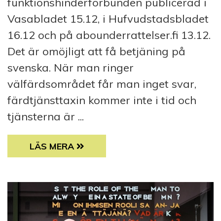
funktionshinderförbunden publicerad i
Vasabladet 15.12, i Hufvudstadsbladet
16.12 och på abounderrattelser.fi 13.12.
Det är omöjligt att få betjäning på
svenska. När man ringer
välfärdsområdet får man inget svar,
färdtjänsttaxin kommer inte i tid och
tjänsterna är ...
INSÄNDARE: NEDSKÄRNINGAR ÄR ETT ALL
LÄS MERA