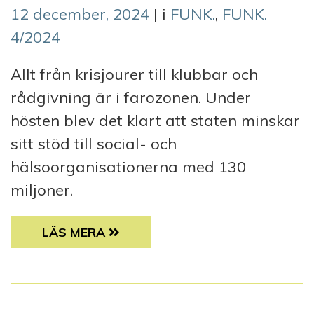
12 december, 2024
| i
FUNK.
,
FUNK.
4/2024
Allt från krisjourer till klubbar och
rådgivning är i farozonen. Under
hösten blev det klart att staten minskar
sitt stöd till social- och
hälsoorganisationerna med 130
miljoner.
ÄR TREDJE SEKTORN I FRITT FALL?
LÄS MERA
I