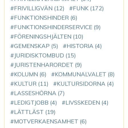
FRIVILLIGVÄN
(12)
FUNK
(172)
FUNKTIONSHINDER
(6)
FUNKTIONSHINDERSERVICE
(9)
FÖRENINGSHJÄLTEN
(10)
GEMENSKAP
(5)
HISTORIA
(4)
JURIDISKTOMBUD
(15)
JURISTENHARORDET
(9)
KOLUMN
(6)
KOMMUNALVALET
(8)
KULTUR
(11)
KULTURSIDORNA
(4)
LASSESHÖRNA
(7)
LEDIGTJOBB
(4)
LIVSSKEDEN
(4)
LÄTTLÄST
(19)
MOTVERKAENSAMHET
(6)