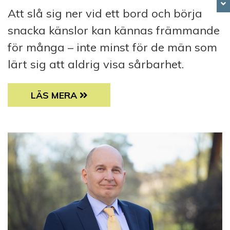
Att slå sig ner vid ett bord och börja
snacka känslor kan kännas främmande
för många – inte minst för de män som
lärt sig att aldrig visa sårbarhet.
CHRISTIAN NYMAN VILL FÅ MÄN ATT BERÄT
LÄS MERA