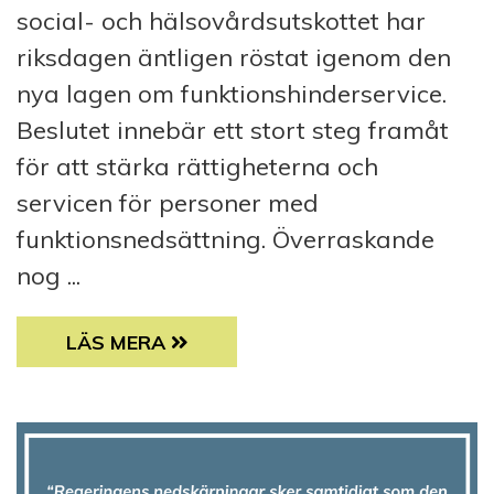
social- och hälsovårdsutskottet har
riksdagen äntligen röstat igenom den
nya lagen om funktionshinderservice.
Beslutet innebär ett stort steg framåt
för att stärka rättigheterna och
servicen för personer med
funktionsnedsättning. Överraskande
nog ...
NY LAG OM FUNKTIONSHINDERSERVICE GO
LÄS MERA