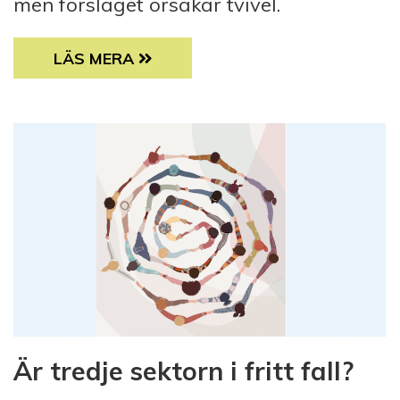
men förslaget orsakar tvivel.
OMBUDSMÄNNEN KAN BLI FÄRRE
LÄS MERA
Är tredje sektorn i fritt fall?