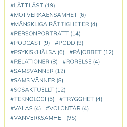
LÄTTLÄST
(19)
MOTVERKAENSAMHET
(6)
MÄNSKLIGA RÄTTIGHETER
(4)
PERSONPORTRÄTT
(14)
PODCAST
(9)
PODD
(9)
PSYKISKHÄLSA
(6)
PÅJOBBET
(12)
RELATIONER
(8)
RÖRELSE
(4)
SAMSVÄNNER
(12)
SAMS VÄNNER
(8)
SOSAKTUELLT
(12)
TEKNOLOGI
(5)
TRYGGHET
(4)
VALAS
(4)
VOLONTÄR
(4)
VÄNVERKSAMHET
(95)