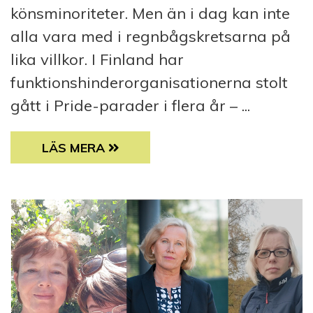
könsminoriteter. Men än i dag kan inte
alla vara med i regnbågskretsarna på
lika villkor. I Finland har
funktionshinderorganisationerna stolt
gått i Pride-parader i flera år – ...
“JAG ÄR VÄLKOMMEN SÅ LÄNGE MINA BEHO
LÄS MERA