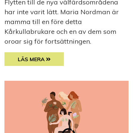
Flytten till de nya välfärdsområdena
har inte varit lätt. Maria Nordman är
mamma till en före detta
Kårkullabrukare och en av dem som
oroar sig för fortsättningen.
FAMILJER LÄNGTAR TILLBAKA TILL KÅRKU
LÄS MERA