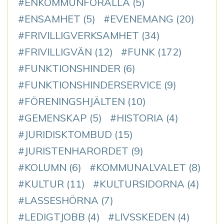
ENKOMMUNFÖRALLA
(5)
ENSAMHET
(5)
EVENEMANG
(20)
FRIVILLIGVERKSAMHET
(34)
FRIVILLIGVÄN
(12)
FUNK
(172)
FUNKTIONSHINDER
(6)
FUNKTIONSHINDERSERVICE
(9)
FÖRENINGSHJÄLTEN
(10)
GEMENSKAP
(5)
HISTORIA
(4)
JURIDISKTOMBUD
(15)
JURISTENHARORDET
(9)
KOLUMN
(6)
KOMMUNALVALET
(8)
KULTUR
(11)
KULTURSIDORNA
(4)
LASSESHÖRNA
(7)
LEDIGTJOBB
(4)
LIVSSKEDEN
(4)