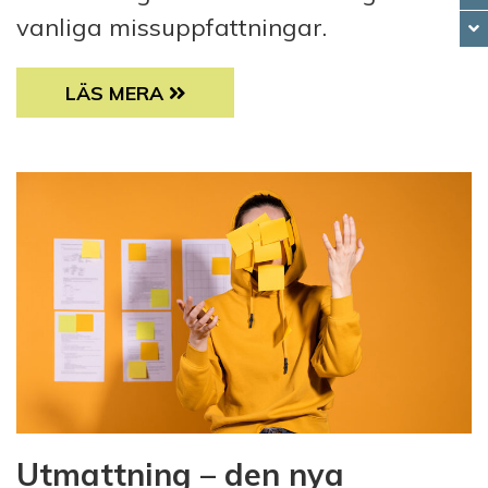
vanliga missuppfattningar.
FEM PÅSTÅENDEN OM SEX OCH FUNKTION
LÄS MERA
Utmattning – den nya