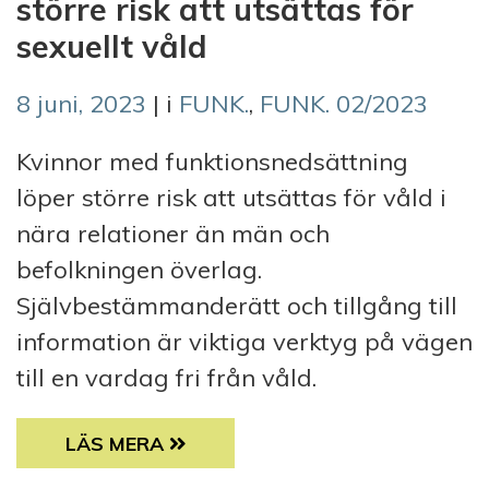
större risk att utsättas för
sexuellt våld
8 juni, 2023
| i
FUNK.
,
FUNK. 02/2023
Kvinnor med funktionsnedsättning
löper större risk att utsättas för våld i
nära relationer än män och
befolkningen överlag.
Självbestämmanderätt och tillgång till
information är viktiga verktyg på vägen
till en vardag fri från våld.
ETT NEJ SKA VARA ETT NEJ: KVINNOR ME
LÄS MERA