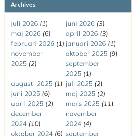
e
Archives
i
f
g
t
juli 2026
(1)
juni 2026
(3)
e
maj 2026
(6)
april 2026
(3)
e
r
februari 2026
(1)
januari 2026
(1)
r
:
november
oktober 2025
(9)
i
2025
(2)
september
n
2025
(1)
augusti 2025
(1)
juli 2025
(2)
g
juni 2025
(6)
maj 2025
(2)
april 2025
(2)
mars 2025
(11)
december
november
2024
(10)
2024
(4)
oktober 2024
(6)
september