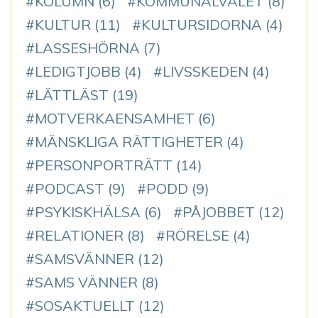
KOLUMN
(6)
KOMMUNALVALET
(8)
KULTUR
(11)
KULTURSIDORNA
(4)
LASSESHÖRNA
(7)
LEDIGTJOBB
(4)
LIVSSKEDEN
(4)
LÄTTLÄST
(19)
MOTVERKAENSAMHET
(6)
MÄNSKLIGA RÄTTIGHETER
(4)
PERSONPORTRÄTT
(14)
PODCAST
(9)
PODD
(9)
PSYKISKHÄLSA
(6)
PÅJOBBET
(12)
RELATIONER
(8)
RÖRELSE
(4)
SAMSVÄNNER
(12)
SAMS VÄNNER
(8)
SOSAKTUELLT
(12)