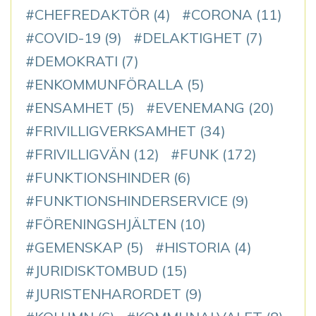
CHEFREDAKTÖR
(4)
CORONA
(11)
COVID-19
(9)
DELAKTIGHET
(7)
DEMOKRATI
(7)
ENKOMMUNFÖRALLA
(5)
ENSAMHET
(5)
EVENEMANG
(20)
FRIVILLIGVERKSAMHET
(34)
FRIVILLIGVÄN
(12)
FUNK
(172)
FUNKTIONSHINDER
(6)
FUNKTIONSHINDERSERVICE
(9)
FÖRENINGSHJÄLTEN
(10)
GEMENSKAP
(5)
HISTORIA
(4)
JURIDISKTOMBUD
(15)
JURISTENHARORDET
(9)