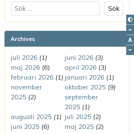
S
ö
k
e
Archives
f
t
juli 2026
(1)
juni 2026
(3)
e
maj 2026
(6)
april 2026
(3)
r
februari 2026
(1)
januari 2026
(1)
:
november
oktober 2025
(9)
2025
(2)
september
2025
(1)
augusti 2025
(1)
juli 2025
(2)
juni 2025
(6)
maj 2025
(2)