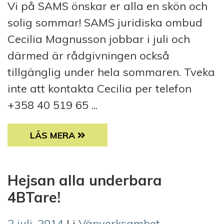
Vi på SAMS önskar er alla en skön och
solig sommar! SAMS juridiska ombud
Cecilia Magnusson jobbar i juli och
därmed är rådgivningen också
tillgänglig under hela sommaren. Tveka
inte att kontakta Cecilia per telefon
+358 40 519 65 ...
GLAD SOMMAR TILL ER ALLA!
LÄS MERA
Hejsan alla underbara
4BTare!
2 juli, 2014
| i
Vänverksamhet