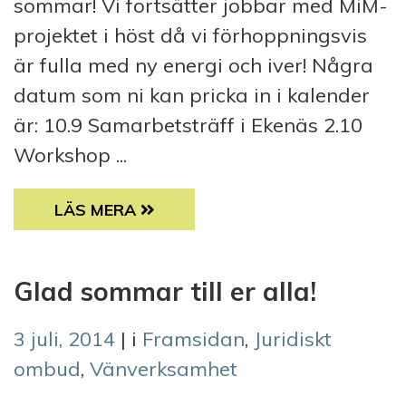
sommar! Vi fortsätter jobbar med MiM-
projektet i höst då vi förhoppningsvis
är fulla med ny energi och iver! Några
datum som ni kan pricka in i kalender
är: 10.9 Samarbetsträff i Ekenäs 2.10
Workshop ...
GLAD SOMMAR ÖNSKAR MIM
LÄS MERA
Glad sommar till er alla!
3 juli, 2014
| i
Framsidan
,
Juridiskt
ombud
,
Vänverksamhet