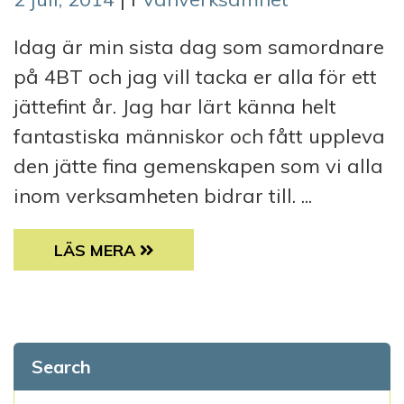
Idag är min sista dag som samordnare
på 4BT och jag vill tacka er alla för ett
jättefint år. Jag har lärt känna helt
fantastiska människor och fått uppleva
den jätte fina gemenskapen som vi alla
inom verksamheten bidrar till. ...
HEJSAN ALLA UNDERBARA 4BTARE!
LÄS MERA
Search