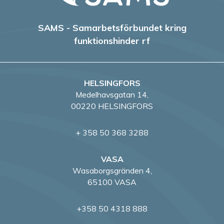
g
SAMS - Samarbetsförbundet kring
e
funktionshinder rf
r
i
HELSINGFORS
Medelhavsgatan 14,
n
00220 HELSINGFORS
g
+ 358 50 368 3288
VASA
Wasaborgsgränden 4,
65100 VASA
+358 50 4318 888