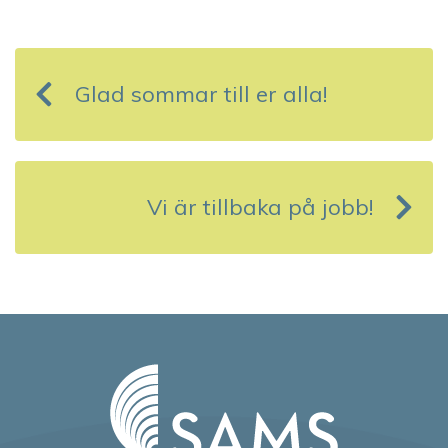
I
n
Glad sommar till er alla!
l
ä
g
Vi är tillbaka på jobb!
g
s
n
a
v
i