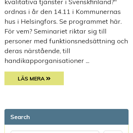
kvalitativa tjänster i Svenskfinland?"
ordnas i år den 14.11 i Kommunernas
hus i Helsingfors. Se programmet här.
För vem? Seminariet riktar sig till
personer med funktionsnedsättning och
deras närstående, till
handikapporganisationer ...
HUR TRYGGA KVALITATIVA TJÄNSTER I SV
LÄS MERA
Search