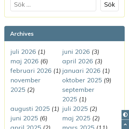
S
ö
k
e
Archives
f
t
juli 2026
(1)
juni 2026
(3)
e
maj 2026
(6)
april 2026
(3)
r
februari 2026
(1)
januari 2026
(1)
:
november
oktober 2025
(9)
2025
(2)
september
2025
(1)
augusti 2025
(1)
juli 2025
(2)
juni 2025
(6)
maj 2025
(2)
april 2025
(2)
mars 2025
(11)