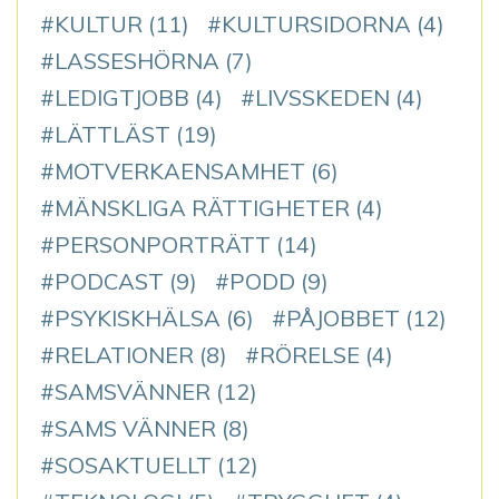
KULTUR
(11)
KULTURSIDORNA
(4)
LASSESHÖRNA
(7)
LEDIGTJOBB
(4)
LIVSSKEDEN
(4)
LÄTTLÄST
(19)
MOTVERKAENSAMHET
(6)
MÄNSKLIGA RÄTTIGHETER
(4)
PERSONPORTRÄTT
(14)
PODCAST
(9)
PODD
(9)
PSYKISKHÄLSA
(6)
PÅJOBBET
(12)
RELATIONER
(8)
RÖRELSE
(4)
SAMSVÄNNER
(12)
SAMS VÄNNER
(8)
SOSAKTUELLT
(12)