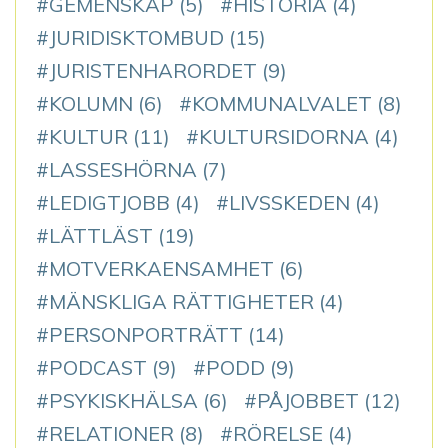
GEMENSKAP
(5)
HISTORIA
(4)
JURIDISKTOMBUD
(15)
JURISTENHARORDET
(9)
KOLUMN
(6)
KOMMUNALVALET
(8)
KULTUR
(11)
KULTURSIDORNA
(4)
LASSESHÖRNA
(7)
LEDIGTJOBB
(4)
LIVSSKEDEN
(4)
LÄTTLÄST
(19)
MOTVERKAENSAMHET
(6)
MÄNSKLIGA RÄTTIGHETER
(4)
PERSONPORTRÄTT
(14)
PODCAST
(9)
PODD
(9)
PSYKISKHÄLSA
(6)
PÅJOBBET
(12)
RELATIONER
(8)
RÖRELSE
(4)