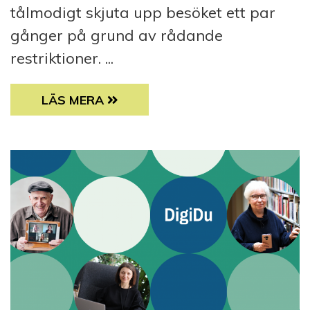
tålmodigt skjuta upp besöket ett par
gånger på grund av rådande
restriktioner. ...
SAMS VÄNVERKSAMHET SÅG MUSIKALEN M
LÄS MERA