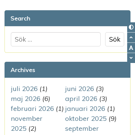
Search
S
ö
k
e
Archives
f
t
juli 2026
(1)
juni 2026
(3)
e
maj 2026
(6)
april 2026
(3)
r
februari 2026
(1)
januari 2026
(1)
:
november
oktober 2025
(9)
2025
(2)
september