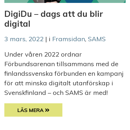
DigiDu – dags att du blir
digital
3 mars, 2022
| i
Framsidan
,
SAMS
Under våren 2022 ordnar
Förbundsarenan tillsammans med de
finlandssvenska förbunden en kampanj
för att minska digitalt utanförskap i
Svenskfinland – och SAMS är med!
DIGIDU – DAGS ATT DU BLIR DIGITAL
LÄS MERA