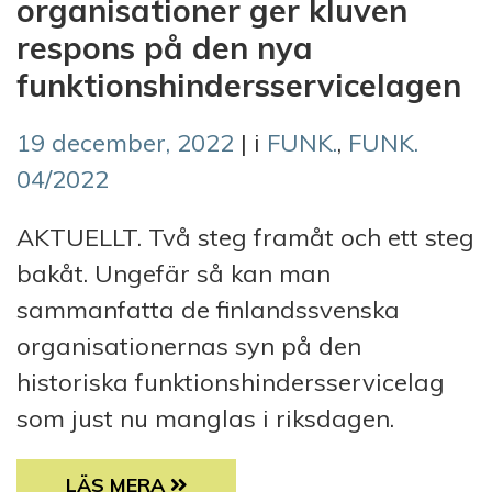
organisationer ger kluven
respons på den nya
funktionshindersservicelagen
19 december, 2022
| i
FUNK.
,
FUNK.
04/2022
AKTUELLT. Två steg framåt och ett steg
bakåt. Ungefär så kan man
sammanfatta de finlandssvenska
organisationernas syn på den
historiska funktionshindersservicelag
som just nu manglas i riksdagen.
FINLANDSSVENSKA ORGANISATIONER GER 
LÄS MERA