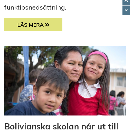
funktiosnedsättning.
FATMA WANGARE JOBBAR FÖR RÄTTIGHETER
LÄS MERA
Bolivianska skolan når ut till