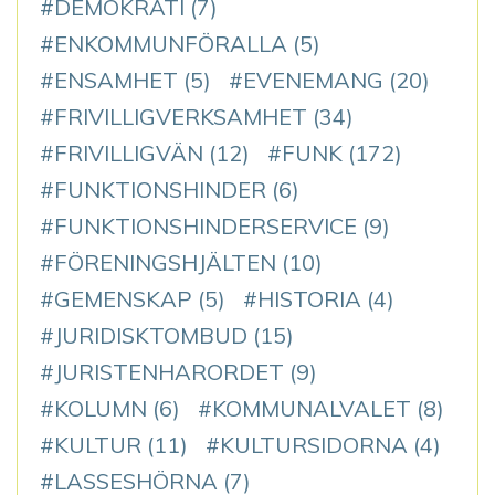
DEMOKRATI
(7)
ENKOMMUNFÖRALLA
(5)
ENSAMHET
(5)
EVENEMANG
(20)
FRIVILLIGVERKSAMHET
(34)
FRIVILLIGVÄN
(12)
FUNK
(172)
FUNKTIONSHINDER
(6)
FUNKTIONSHINDERSERVICE
(9)
FÖRENINGSHJÄLTEN
(10)
GEMENSKAP
(5)
HISTORIA
(4)
JURIDISKTOMBUD
(15)
JURISTENHARORDET
(9)
KOLUMN
(6)
KOMMUNALVALET
(8)
KULTUR
(11)
KULTURSIDORNA
(4)
LASSESHÖRNA
(7)