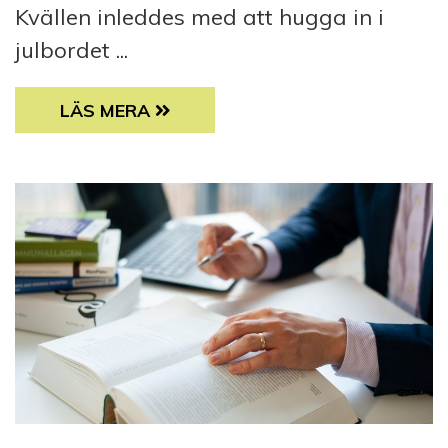
Kvällen inleddes med att hugga in i
julbordet ...
SAMS VÄNVERKSAMHETS JULFEST I VASA 
LÄS MERA