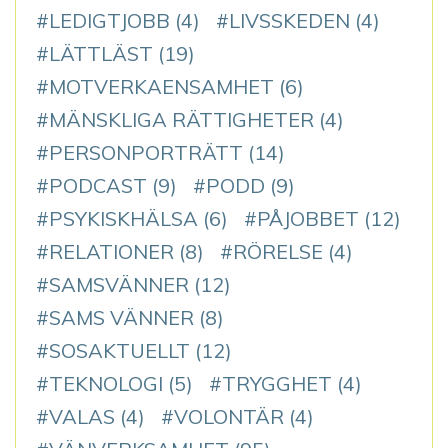
LEDIGTJOBB
(4)
LIVSSKEDEN
(4)
LÄTTLÄST
(19)
MOTVERKAENSAMHET
(6)
MÄNSKLIGA RÄTTIGHETER
(4)
PERSONPORTRÄTT
(14)
PODCAST
(9)
PODD
(9)
PSYKISKHÄLSA
(6)
PÅJOBBET
(12)
RELATIONER
(8)
RÖRELSE
(4)
SAMSVÄNNER
(12)
SAMS VÄNNER
(8)
SOSAKTUELLT
(12)
TEKNOLOGI
(5)
TRYGGHET
(4)
VALAS
(4)
VOLONTÄR
(4)