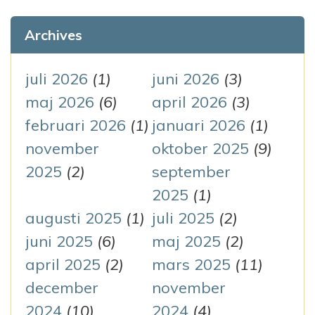
k
v
e
Archives
i
f
g
t
juli 2026
(1)
juni 2026
(3)
e
maj 2026
(6)
april 2026
(3)
e
r
februari 2026
(1)
januari 2026
(1)
r
:
november
oktober 2025
(9)
i
2025
(2)
september
n
2025
(1)
augusti 2025
(1)
juli 2025
(2)
g
juni 2025
(6)
maj 2025
(2)
april 2025
(2)
mars 2025
(11)
december
november
2024
(10)
2024
(4)