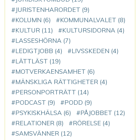
JURISTENHARORDET
(9)
KOLUMN
(6)
KOMMUNALVALET
(8)
KULTUR
(11)
KULTURSIDORNA
(4)
LASSESHÖRNA
(7)
LEDIGTJOBB
(4)
LIVSSKEDEN
(4)
LÄTTLÄST
(19)
MOTVERKAENSAMHET
(6)
MÄNSKLIGA RÄTTIGHETER
(4)
PERSONPORTRÄTT
(14)
PODCAST
(9)
PODD
(9)
PSYKISKHÄLSA
(6)
PÅJOBBET
(12)
RELATIONER
(8)
RÖRELSE
(4)
SAMSVÄNNER
(12)