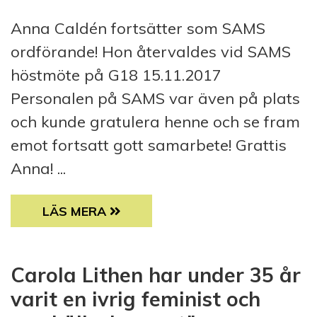
Anna Caldén fortsätter som SAMS
ordförande! Hon återvaldes vid SAMS
höstmöte på G18 15.11.2017
Personalen på SAMS var även på plats
och kunde gratulera henne och se fram
emot fortsatt gott samarbete! Grattis
Anna! ...
ANNA CALDÉN FORTSÄTTER SOM SAMS OR
LÄS MERA
Carola Lithen har under 35 år
varit en ivrig feminist och