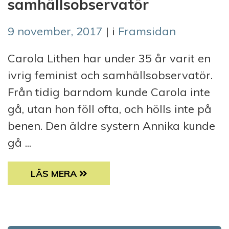
samhällsobservatör
9 november, 2017
| i
Framsidan
Carola Lithen har under 35 år varit en
ivrig feminist och samhällsobservatör.
Från tidig barndom kunde Carola inte
gå, utan hon föll ofta, och hölls inte på
benen. Den äldre systern Annika kunde
gå ...
CAROLA LITHEN HAR UNDER 35 ÅR VARIT 
LÄS MERA