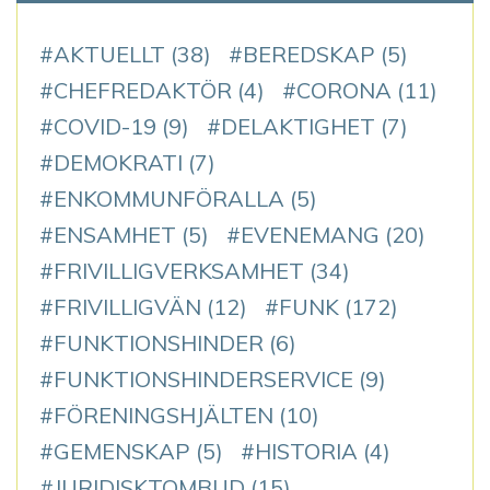
AKTUELLT
(38)
BEREDSKAP
(5)
CHEFREDAKTÖR
(4)
CORONA
(11)
COVID-19
(9)
DELAKTIGHET
(7)
DEMOKRATI
(7)
ENKOMMUNFÖRALLA
(5)
ENSAMHET
(5)
EVENEMANG
(20)
FRIVILLIGVERKSAMHET
(34)
FRIVILLIGVÄN
(12)
FUNK
(172)
FUNKTIONSHINDER
(6)
FUNKTIONSHINDERSERVICE
(9)
FÖRENINGSHJÄLTEN
(10)
GEMENSKAP
(5)
HISTORIA
(4)
JURIDISKTOMBUD
(15)