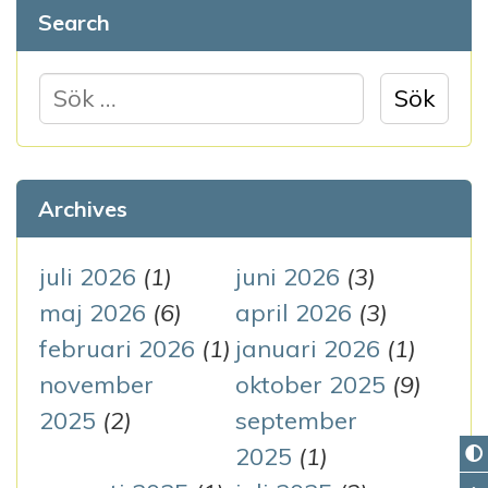
Search
S
ö
k
e
Archives
f
t
juli 2026
(1)
juni 2026
(3)
e
maj 2026
(6)
april 2026
(3)
r
februari 2026
(1)
januari 2026
(1)
:
november
oktober 2025
(9)
2025
(2)
september
2025
(1)