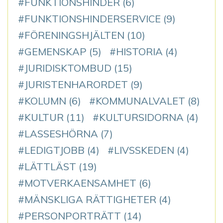
FUNKTIONSHINDER
(6)
FUNKTIONSHINDERSERVICE
(9)
FÖRENINGSHJÄLTEN
(10)
GEMENSKAP
(5)
HISTORIA
(4)
JURIDISKTOMBUD
(15)
JURISTENHARORDET
(9)
KOLUMN
(6)
KOMMUNALVALET
(8)
KULTUR
(11)
KULTURSIDORNA
(4)
LASSESHÖRNA
(7)
LEDIGTJOBB
(4)
LIVSSKEDEN
(4)
LÄTTLÄST
(19)
MOTVERKAENSAMHET
(6)
MÄNSKLIGA RÄTTIGHETER
(4)
PERSONPORTRÄTT
(14)