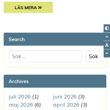
UTLÅTANDE OM BETÄNKANDE OM EN DELRE
LÄS MERA
Search
S
ö
k
e
Archives
f
t
juli 2026
(1)
juni 2026
(3)
e
maj 2026
(6)
april 2026
(3)