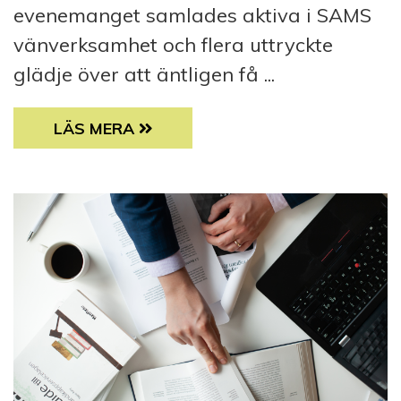
evenemanget samlades aktiva i SAMS
vänverksamhet och flera uttryckte
glädje över att äntligen få ...
VÅRJIPPO I HELSINGFORS OCH VASA
LÄS MERA