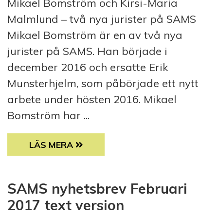
Mikael Bomström och Kirsi-Maria
Malmlund – två nya jurister på SAMS
Mikael Bomström är en av två nya
jurister på SAMS. Han började i
december 2016 och ersatte Erik
Munsterhjelm, som påbörjade ett nytt
arbete under hösten 2016. Mikael
Bomström har ...
TVÅ NYA JURISTER PÅ SAMS
LÄS MERA
SAMS nyhetsbrev Februari
2017 text version