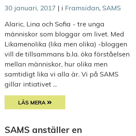
30 januari, 2017
| i
Framsidan
,
SAMS
Alaric, Lina och Sofia - tre unga
människor som bloggar om livet. Med
Likamenolika (lika men olika) -bloggen
vill de tillsammans b.la. öka förståelsen
mellan människor, hur olika men
samtidigt lika vi alla är. Vi på SAMS
gillar intiativet ...
SAMS NYHETSBREV FEBRUARI 2017 TEXT 
LÄS MERA
SAMS anställer en