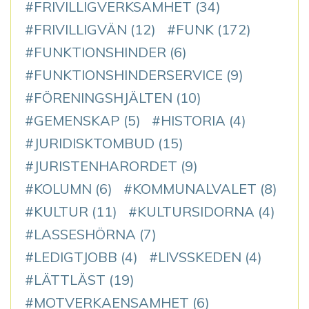
FRIVILLIGVERKSAMHET
(34)
FRIVILLIGVÄN
(12)
FUNK
(172)
FUNKTIONSHINDER
(6)
FUNKTIONSHINDERSERVICE
(9)
FÖRENINGSHJÄLTEN
(10)
GEMENSKAP
(5)
HISTORIA
(4)
JURIDISKTOMBUD
(15)
JURISTENHARORDET
(9)
KOLUMN
(6)
KOMMUNALVALET
(8)
KULTUR
(11)
KULTURSIDORNA
(4)
LASSESHÖRNA
(7)
LEDIGTJOBB
(4)
LIVSSKEDEN
(4)
LÄTTLÄST
(19)
MOTVERKAENSAMHET
(6)