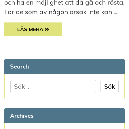
och ha en möjlighet att då gå och rösta.
För de som av någon orsak inte kan ...
DU, KANDIDAT?
LÄS MERA
Search
S
ö
k
e
Archives
f