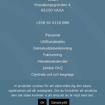
Wasaborgsgränden 4,
65100 VASA
+358 50 4318 888
Personal
Utlåtandearkiv
Dataskyddsbeskrivning
Fakturering
Händelsekalender
Juridisk FAQ
Centrala ord och begrepp
Vi använder cookies för att säkerställa dig den bästa
Follow us on Fac
Follow us on
Follow us
Follow
upplevelsen på vår webbplats. Om du fortsätter att använda
den här sidan kommer vi att anta att du är nöjd med det.
Ok
Dataskydd