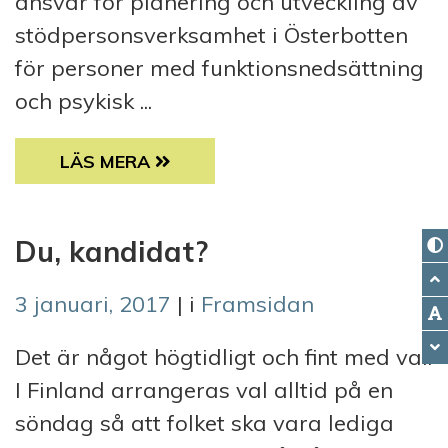
ansvar för planering och utveckling av
stödpersonsverksamhet i Österbotten
för personer med funktionsnedsättning
och psykisk ...
SAMS ANSTÄLLER EN STÖDPERSONSKOORD
LÄS MERA
Du, kandidat?
3 januari, 2017
| i
Framsidan
Det är något högtidligt och fint med val.
I Finland arrangeras val alltid på en
söndag så att folket ska vara lediga