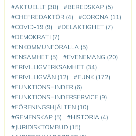
AKTUELLT
(38)
BEREDSKAP
(5)
CHEFREDAKTÖR
(4)
CORONA
(11)
COVID-19
(9)
DELAKTIGHET
(7)
DEMOKRATI
(7)
ENKOMMUNFÖRALLA
(5)
ENSAMHET
(5)
EVENEMANG
(20)
FRIVILLIGVERKSAMHET
(34)
FRIVILLIGVÄN
(12)
FUNK
(172)
FUNKTIONSHINDER
(6)
FUNKTIONSHINDERSERVICE
(9)
FÖRENINGSHJÄLTEN
(10)
GEMENSKAP
(5)
HISTORIA
(4)
JURIDISKTOMBUD
(15)