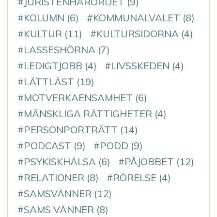
JURISTENHARORDET
(9)
KOLUMN
(6)
KOMMUNALVALET
(8)
KULTUR
(11)
KULTURSIDORNA
(4)
LASSESHÖRNA
(7)
LEDIGTJOBB
(4)
LIVSSKEDEN
(4)
LÄTTLÄST
(19)
MOTVERKAENSAMHET
(6)
MÄNSKLIGA RÄTTIGHETER
(4)
PERSONPORTRÄTT
(14)
PODCAST
(9)
PODD
(9)
PSYKISKHÄLSA
(6)
PÅJOBBET
(12)
RELATIONER
(8)
RÖRELSE
(4)
SAMSVÄNNER
(12)
SAMS VÄNNER
(8)