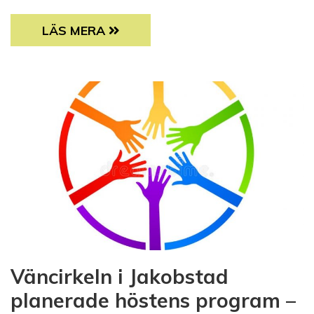
SAMS SÖKER EN MEDARBETARE!
LÄS MERA
Väncirkeln i Jakobstad
planerade höstens program –