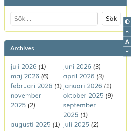
S
ö
k
e
Archives
f
t
juli 2026
(1)
juni 2026
(3)
e
maj 2026
(6)
april 2026
(3)
r
februari 2026
(1)
januari 2026
(1)
:
november
oktober 2025
(9)
2025
(2)
september
2025
(1)
augusti 2025
(1)
juli 2025
(2)