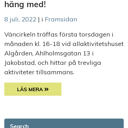
häng med!
8 juli, 2022
| i
Framsidan
Väncirkeln träffas första torsdagen i
månaden kl. 16-18 vid allaktivitetshuset
Algården, Ahlholmsgatan 13 i
Jakobstad, och hittar på trevliga
aktiviteter tillsammans.
VÄNCIRKELN I JAKOBSTAD PLANERADE HÖ
LÄS MERA
Search