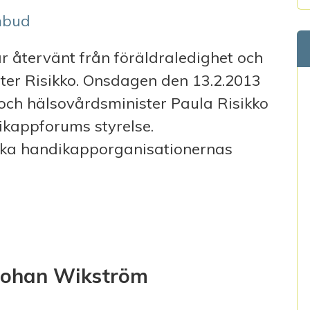
mbud
r återvänt från föräldraledighet och
ter Risikko. Onsdagen den 13.2.2013
 och hälsovårdsminister Paula Risikko
ikappforums styrelse.
ska handikapporganisationernas
K OM TRÄFF MED MINISTER RISIKKO
 Johan Wikström