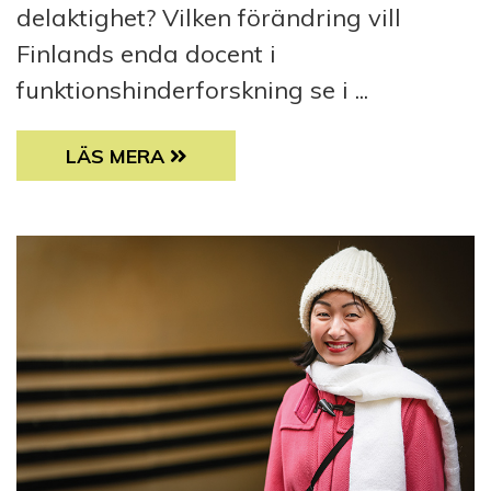
delaktighet? Vilken förändring vill
Finlands enda docent i
funktionshinderforskning se i ...
ÅRETS FÖRSTA FUNK. ÄR HÄR!
LÄS MERA