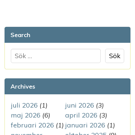
ä
g
g
Search
s
n
S
ö
a
k
v
e
Archives
i
f
g
t
juli 2026
(1)
juni 2026
(3)
e
maj 2026
(6)
april 2026
(3)
e
r
februari 2026
(1)
januari 2026
(1)
r
: