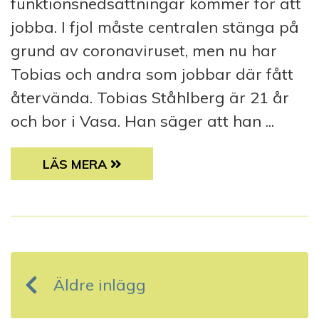
funktionsnedsättningar kommer för att
jobba. I fjol måste centralen stänga på
grund av coronaviruset, men nu har
Tobias och andra som jobbar där fått
återvända. Tobias Ståhlberg är 21 år
och bor i Vasa. Han säger att han ...
LÄTTLÄST: EN VANLIGARE VARDAG FÖR T
LÄS MERA
I
n
Äldre inlägg
l