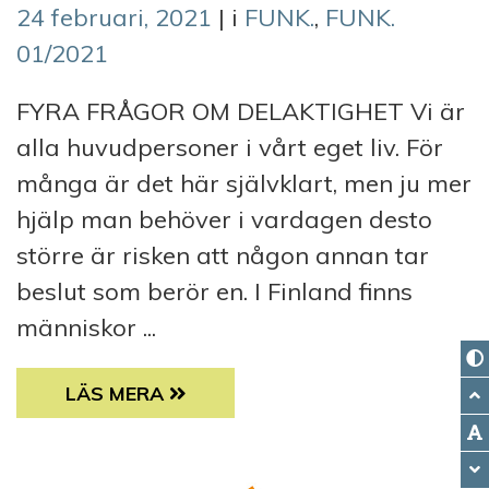
24 februari, 2021
| i
FUNK.
,
FUNK.
01/2021
FYRA FRÅGOR OM DELAKTIGHET Vi är
alla huvudpersoner i vårt eget liv. För
många är det här självklart, men ju mer
hjälp man behöver i vardagen desto
större är risken att någon annan tar
beslut som berör en. I Finland finns
människor ...
VÄGEN TILL EGNA VAL
LÄS MERA