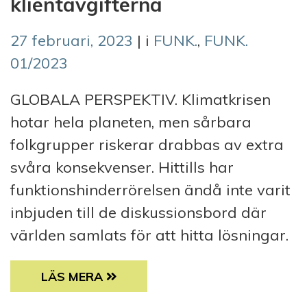
klientavgifterna
27 februari, 2023
| i
FUNK.
,
FUNK.
01/2023
GLOBALA PERSPEKTIV. Klimatkrisen
hotar hela planeten, men sårbara
folkgrupper riskerar drabbas av extra
svåra konsekvenser. Hittills har
funktionshinderrörelsen ändå inte varit
inbjuden till de diskussionsbord där
världen samlats för att hitta lösningar.
SVÅRT ATT NAVIGERA BLAND KLIENTAVGI
LÄS MERA