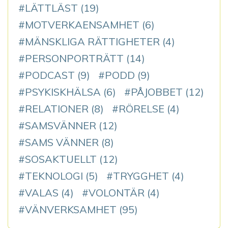
LÄTTLÄST
(19)
MOTVERKAENSAMHET
(6)
MÄNSKLIGA RÄTTIGHETER
(4)
PERSONPORTRÄTT
(14)
PODCAST
(9)
PODD
(9)
PSYKISKHÄLSA
(6)
PÅJOBBET
(12)
RELATIONER
(8)
RÖRELSE
(4)
SAMSVÄNNER
(12)
SAMS VÄNNER
(8)
SOSAKTUELLT
(12)
TEKNOLOGI
(5)
TRYGGHET
(4)
VALAS
(4)
VOLONTÄR
(4)
VÄNVERKSAMHET
(95)