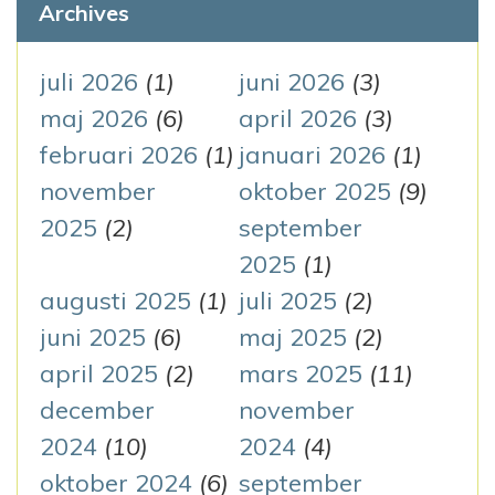
e
Archives
i
f
g
t
juli 2026
(1)
juni 2026
(3)
e
maj 2026
(6)
april 2026
(3)
e
r
februari 2026
(1)
januari 2026
(1)
r
:
november
oktober 2025
(9)
i
2025
(2)
september
n
2025
(1)
augusti 2025
(1)
juli 2025
(2)
g
juni 2025
(6)
maj 2025
(2)
april 2025
(2)
mars 2025
(11)
december
november
2024
(10)
2024
(4)
oktober 2024
(6)
september