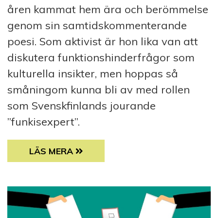
åren kammat hem ära och berömmelse
genom sin samtidskommenterande
poesi. Som aktivist är hon lika van att
diskutera funktionshinderfrågor som
kulturella insikter, men hoppas så
småningom kunna bli av med rollen
som Svenskfinlands jourande
”funkisexpert”.
POETEN ROSANNA FELLMAN LEVER PÅ PRIS
LÄS MERA