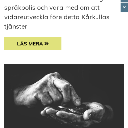
språkpolis och vara med om att
vidareutveckla före detta Kårkullas
tjänster.
BENITA ÖBERG ÄR FÖRST AV ALLA PÅ NY
LÄS MERA