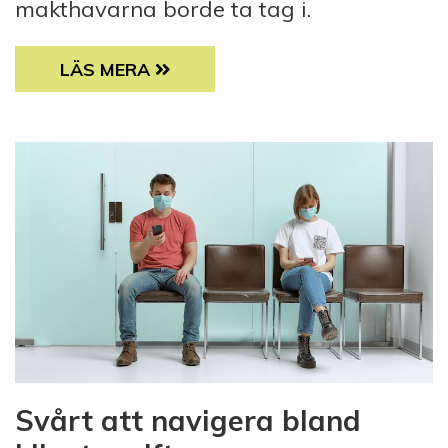
makthavarna borde ta tag i.
FÅ TÄCKS TA TAXI TILL BRÖDKÖN
LÄS MERA
Svårt att navigera bland