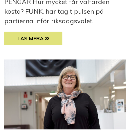
PENGAR Hur mycket får välfärden
kosta? FUNK. har tagit pulsen på
partierna inför riksdagsvalet.
HUR MYCKET FÅR VÄLFÄRDEN KOSTA? FUNK
LÄS MERA