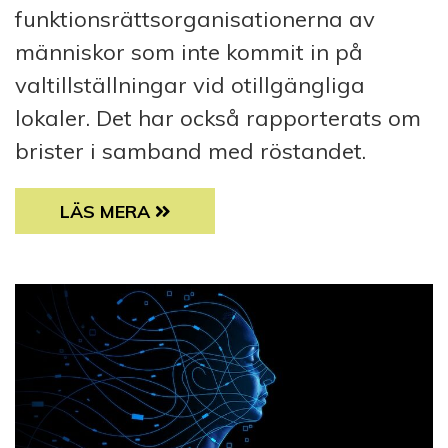
funktionsrättsorganisationerna av
människor som inte kommit in på
valtillställningar vid otillgängliga
lokaler. Det har också rapporterats om
brister i samband med röstandet.
PROBLEM MED RÖSTANDET UNDER PRESIDEN
LÄS MERA