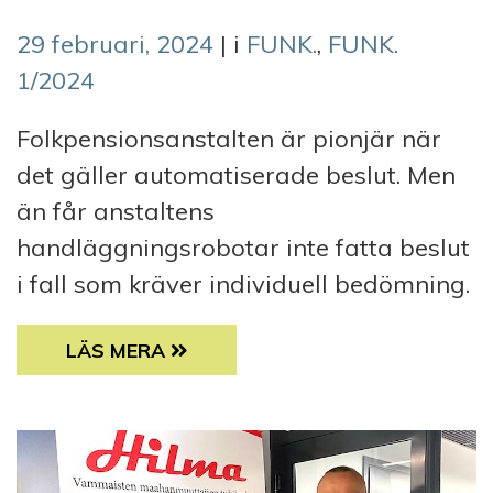
29 februari, 2024
| i
FUNK.
,
FUNK.
1/2024
Folkpensionsanstalten är pionjär när
det gäller automatiserade beslut. Men
än får anstaltens
handläggningsrobotar inte fatta beslut
i fall som kräver individuell bedömning.
ROBOTIK HJÄLPER FPA ATT GE SNABBARE 
LÄS MERA