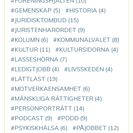
FÖRENINGSHJÄLTEN
(10)
GEMENSKAP
(5)
HISTORIA
(4)
JURIDISKTOMBUD
(15)
JURISTENHARORDET
(9)
KOLUMN
(6)
KOMMUNALVALET
(8)
KULTUR
(11)
KULTURSIDORNA
(4)
LASSESHÖRNA
(7)
LEDIGTJOBB
(4)
LIVSSKEDEN
(4)
LÄTTLÄST
(19)
MOTVERKAENSAMHET
(6)
MÄNSKLIGA RÄTTIGHETER
(4)
PERSONPORTRÄTT
(14)
PODCAST
(9)
PODD
(9)
PSYKISKHÄLSA
(6)
PÅJOBBET
(12)