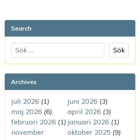
g
g
Search
s
n
S
ö
a
k
v
e
Archives
i
f
g
t
juli 2026
(1)
juni 2026
(3)
e
maj 2026
(6)
april 2026
(3)
e
r
februari 2026
(1)
januari 2026
(1)
r
:
november
oktober 2025
(9)