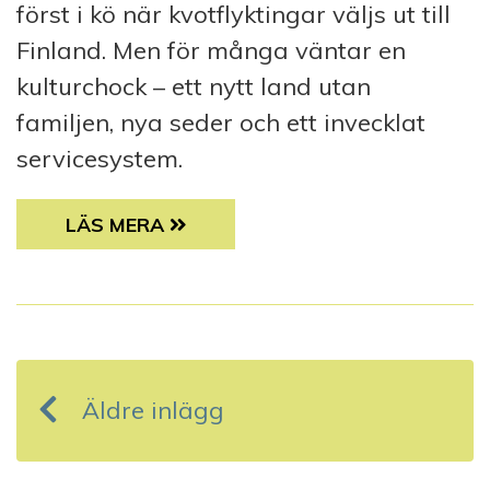
först i kö när kvotflyktingar väljs ut till
Finland. Men för många väntar en
kulturchock – ett nytt land utan
familjen, nya seder och ett invecklat
servicesystem.
FINLAND TAR EMOT FÄRRE FLYKTINGAR – 
LÄS MERA
I
n
Äldre inlägg
l
ä