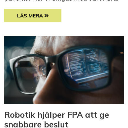
NÄR SKÄRMEN AVSKÄRMAR OSS FRÅN VA
LÄS MERA
Robotik hjälper FPA att ge
snabbare beslut