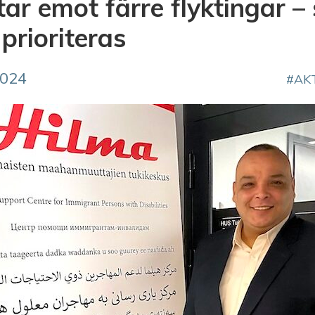
tar emot färre flyktingar –
prioriteras
2024
AK