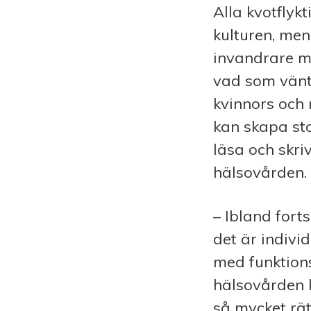
Alla kvotflyk
kulturen, men
invandrare m
vad som vänta
kvinnors och 
kan skapa sto
läsa och skriv
hälsovården
– Ibland forts
det är indivi
med funktions
hälsovården k
så mycket rät