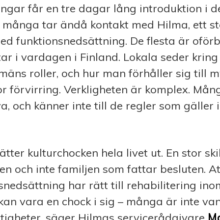
tingar får en tre dagar lång introduktion i d
 många tar ändå kontakt med Hilma, ett st
ed funktionsnedsättning. De flesta är ofö
r i vardagen i Finland. Lokala seder kring
mäns roller, och hur man förhåller sig till 
r förvirring. Verkligheten är komplex. Må
a, och känner inte till de regler som gäller
.
ätter kulturchocken hela livet ut. En stor ski
den och inte familjen som fattar besluten. A
nedsättning har rätt till rehabilitering ino
an vara en chock i sig – många är inte van
tigheter, säger Hilmas servicerådgivare
M