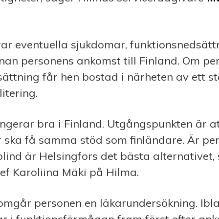
r eventuella sjukdomar, funktionsnedsättn
nan personens ankomst till Finland. Om pe
ättning får hen bostad i närheten av ett s
itering.
ngerar bra i Finland. Utgångspunkten är a
r ska få samma stöd som finländare. Är per
ind är Helsingfors det bästa alternativet,
ef Karoliina Mäki på Hilma.
nomgår personen en läkarundersökning. Ib