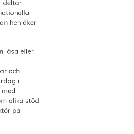
 deltar
nationella
nan hen åker
 läsa eller
gar och
ardag i
ar med
om olika stöd
ktör på