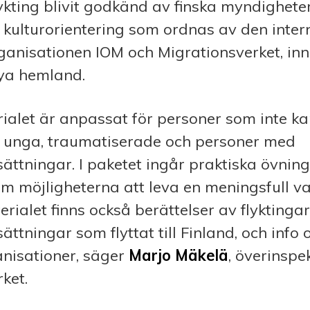
ykting blivit godkänd av finska myndigheter
 kulturorientering som ordnas av den inter
ganisationen IOM och Migrationsverket, in
 nya hemland.
ialet är anpassat för personer som inte kan
n, unga, traumatiserade och personer med
ättningar. I paketet ingår praktiska övnin
m möjligheterna att leva en meningsfull v
terialet finns också berättelser av flykting
ättningar som flyttat till Finland, och info 
anisationer, säger
Marjo Mäkelä
, överinspe
ket.