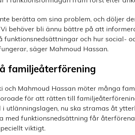
r i funktionsförmågan fram först efter an
inte berätta om sina problem, och döljer d
Vi behöver bli ännu bättre på att informera
å funktionsnedsättningar och hur social- o
 fungerar, säger Mahmoud Hassan.
å familjeåterförening
ki och Mahmoud Hassan möter många familj
 oroade för att rätten till familjeåterfören
i utlänningslagen, nu ska stramas åt ytterl
a med funktionsnedsättning får återfören
peciellt viktigt.