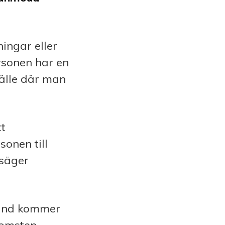
ingar eller
rsonen har en
tälle där man
tt
sonen till
 säger
land kommer