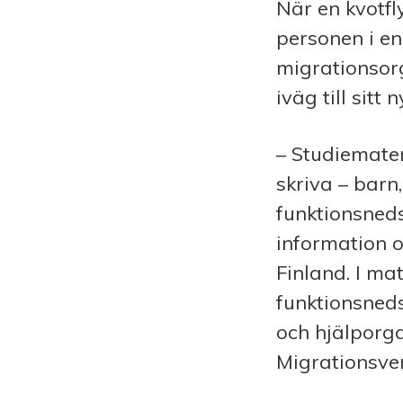
När en kvotfl
personen i en
migrationsor
iväg till sitt
– Studiemater
skriva – bar
funktionsneds
information o
Finland. I ma
funktionsneds
och hjälporg
Migrationsver