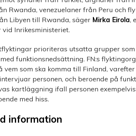
rån Rwanda, venezuelaner från Peru och fl
rån Libyen till Rwanda, säger
Mirka Eirola
,
 vid Inrikesministeriet.
otflyktingar prioriteras utsatta grupper som
 med funktionsnedsättning. FN:s flykting
å vem som ska komma till Finland, varefter 
intervjuar personen, och beroende på fun
as kartläggning ifall personen exempelvis
boende med hiss.
d information