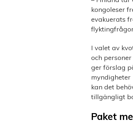
kongoleser f
evakuerats f
flyktingfrågor
I valet av kv
och personer
ger förslag p
myndigheter 
kan det behöv
tillgängligt 
Paket me