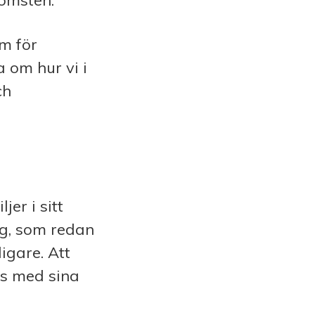
komsten.
em för
 om hur vi i
ch
er i sitt
ing, som redan
igare. Att
as med sina