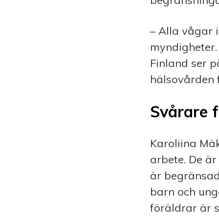
begränsninga
– Alla vågar 
myndigheter. 
Finland ser p
hälsovården
Svårare f
Karoliina Mä
arbete. De är
är begränsad 
barn och ung
föräldrar är s