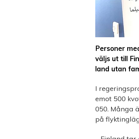
Personer med 
väljs ut till
land utan fam
I regeringspr
emot 500 kvot
050. Många är
på flyktingläg
– Finland tar