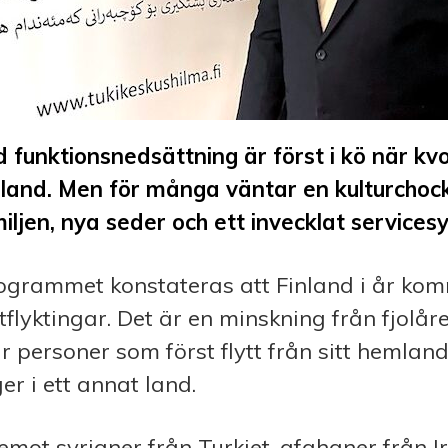
funktionsnedsättning är först i kö när kvo
 Finland. Men för många väntar en kulturchock
iljen, nya seder och ett invecklat services
ogrammet konstateras att Finland i år kom
flyktingar. Det är en minskning från fjolåre
 personer som först flytt från sitt hemlan
er i ett annat land.
 emot syrianer från Turkiet, afghaner från I