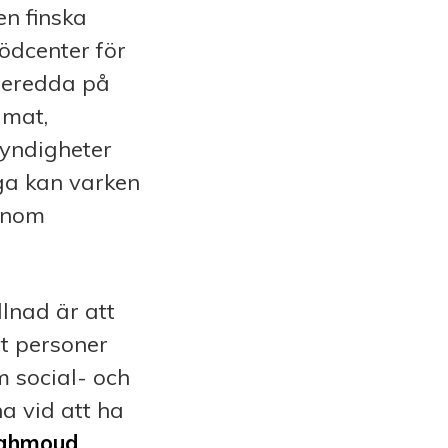
en finska
ödcenter för
rberedda på
 mat,
myndigheter
nga kan varken
 inom
llnad är att
tt personer
m social- och
a vid att ha
ahmoud