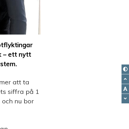
tflyktingar
 – ett nytt
ystem.
mer att ta
ts siffra på 1
d och nu bor
ran,