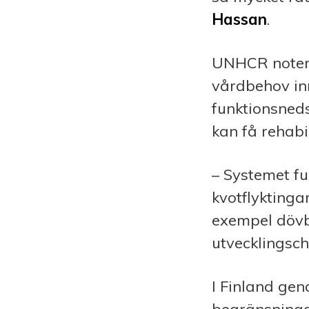
Hassan
.
UNHCR notera
vårdbehov in
funktionsneds
kan få rehabil
– Systemet fu
kvotflyktinga
exempel dövbl
utvecklingsch
I Finland ge