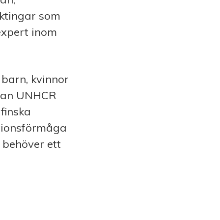
yktingar som
 expert inom
 barn, kvinnor
organ UNHCR
finska
ktionsförmåga
 behöver ett