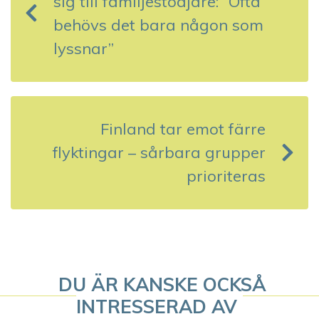
sig till familjestödjare: ”Ofta
ä
behövs det bara någon som
g
lyssnar”
g
s
Finland tar emot färre
n
flyktingar – sårbara grupper
a
prioriteras
v
i
g
DU ÄR KANSKE OCKSÅ
e
INTRESSERAD AV