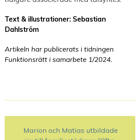
Text & illustrationer: Sebastian
Dahlström
Artikeln har publicerats i tidningen
Funktionsrätt i samarbete 1
/2024.
I
n
Marion och Matias utbildade
l