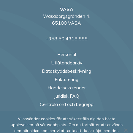
VASA
Wasaborgsgränden 4,
65100 VASA
+358 50 4318 888
Personal
Utlåtandearkiv
Dataskyddsbeskrivning
Fakturering
Händelsekalender
Juridisk FAQ
Centrala ord och begrepp
Vi använder cookies för att säkerställa dig den bästa
Follow us on Fac
Follow us on
Follow us
Follow
upplevelsen på vår webbplats. Om du fortsätter att använda
den här sidan kommer vi att anta att du är nöjd med det.