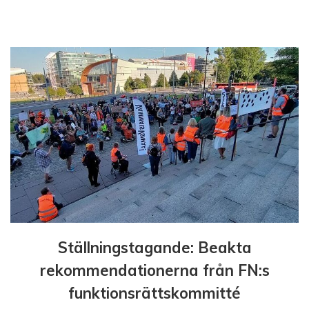
r
i
n
g
Ställningstagande: Beakta
rekommendationerna från FN:s
funktionsrättskommitté