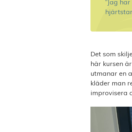
”Jag har
hjärtsta
Det som skilj
här kursen är
utmanar en a
kläder man re
improvisera 