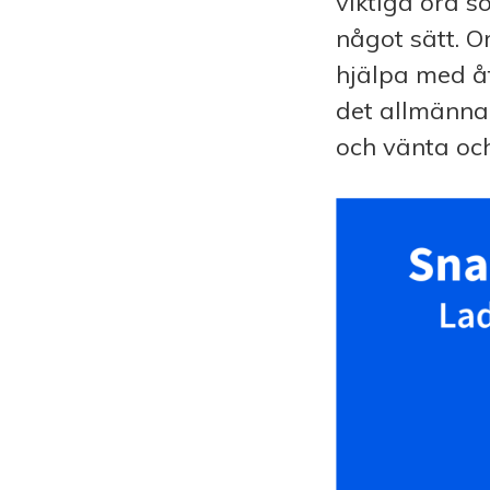
viktiga ord s
något sätt. O
hjälpa med å
det allmänna 
och vänta och