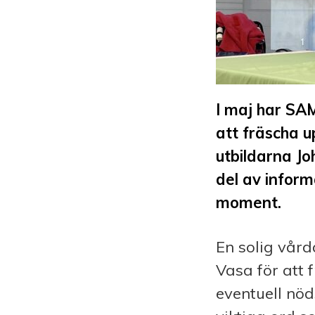
I maj har SA
att fräscha u
utbildarna Jo
del av inform
moment.
En solig vår
Vasa för att 
eventuell nöd