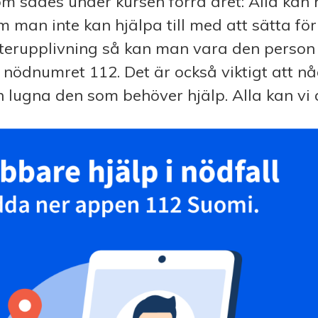
om sades under kursen förra året: Alla kan h
m man inte kan hjälpa till med att sätta fö
terupplivning så kan man vara den person
nödnumret 112. Det är också viktigt att nå
 lugna den som behöver hjälp. Alla kan vi a