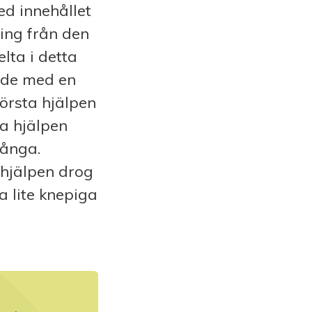
ed innehållet
ning från den
lta i detta
rtade med en
örsta hjälpen
ta hjälpen
många.
hjälpen drog
 lite knepiga