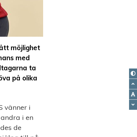
ått möjlighet
ammans med
eltagarna ta
öva på olika
S vänner i
 andra i en
ades de