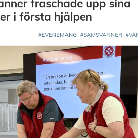
nner fräschade upp sina
r i första hjälpen
EVENEMANG
SAMSVÄNNER
VÄ