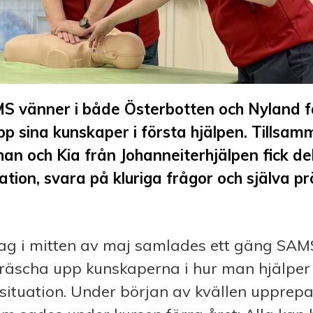
MS vänner i både Österbotten och Nyland f
pp sina kunskaper i första hjälpen. Tills
han och Kia från Johanneiterhjälpen fick d
ation, svara på kluriga frågor och själva pr
dag i mitten av maj samlades ett gäng SAM
fräscha upp kunskaperna i hur man hjälper
situation. Under början av kvällen upprep