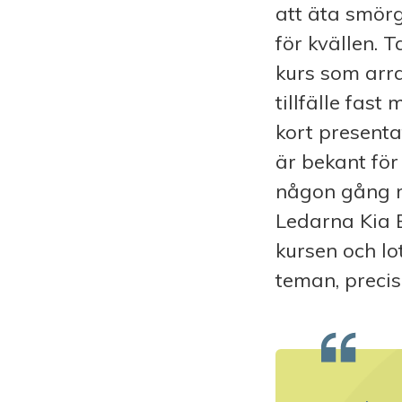
att äta smörg
för kvällen. 
kurs som arra
tillfälle fast
kort present
är bekant för
någon gång m
Ledarna Kia 
kursen och l
teman, precis