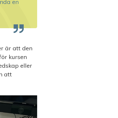
ända en
r är att den
för kursen
dskap eller
n att