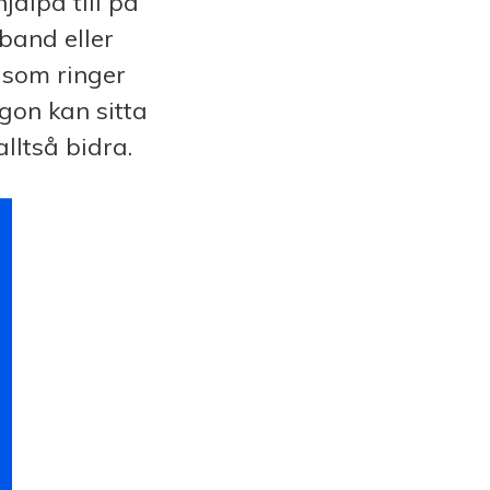
jälpa till på
rband eller
 som ringer
gon kan sitta
lltså bidra.