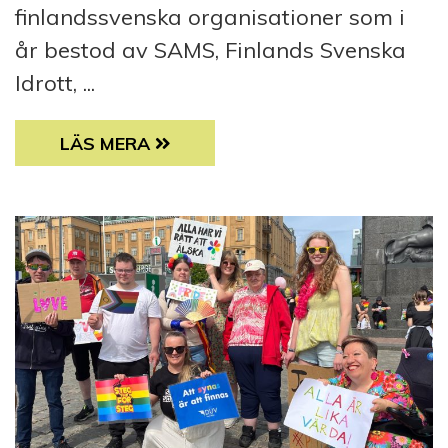
finlandssvenska organisationer som i
år bestod av SAMS, Finlands Svenska
Idrott, ...
SAMS DELTOG I HELSINGFORS PRIDE 2025
LÄS MERA