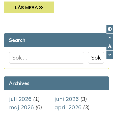
SAMS VÄNNER DELTOG I VASA PRIDE FÖR A
LÄS MERA
Search
S
ö
k
e
Archives
f
t
juli 2026
(1)
juni 2026
(3)
e
maj 2026
(6)
april 2026
(3)