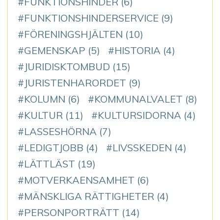
FUNKTIONSHINDER
(6)
FUNKTIONSHINDERSERVICE
(9)
FÖRENINGSHJÄLTEN
(10)
GEMENSKAP
(5)
HISTORIA
(4)
JURIDISKTOMBUD
(15)
JURISTENHARORDET
(9)
KOLUMN
(6)
KOMMUNALVALET
(8)
KULTUR
(11)
KULTURSIDORNA
(4)
LASSESHÖRNA
(7)
LEDIGTJOBB
(4)
LIVSSKEDEN
(4)
LÄTTLÄST
(19)
MOTVERKAENSAMHET
(6)
MÄNSKLIGA RÄTTIGHETER
(4)
PERSONPORTRÄTT
(14)