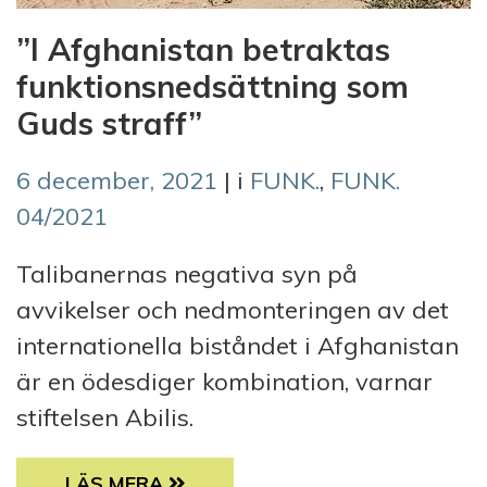
”I Afghanistan betraktas
funktionsnedsättning som
Guds straff”
6 december, 2021
| i
FUNK.
,
FUNK.
04/2021
Talibanernas negativa syn på
avvikelser och nedmonteringen av det
internationella biståndet i Afghanistan
är en ödesdiger kombination, varnar
stiftelsen Abilis.
”I AFGHANISTAN BETRAKTAS FUNKTIONSN
LÄS MERA