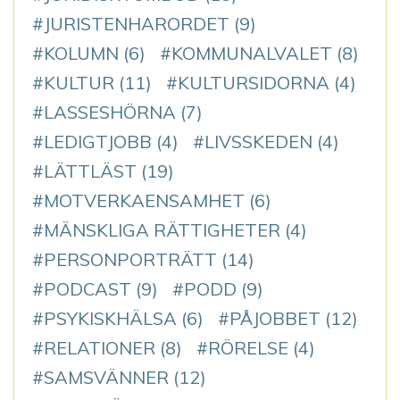
JURISTENHARORDET
(9)
KOLUMN
(6)
KOMMUNALVALET
(8)
KULTUR
(11)
KULTURSIDORNA
(4)
LASSESHÖRNA
(7)
LEDIGTJOBB
(4)
LIVSSKEDEN
(4)
LÄTTLÄST
(19)
MOTVERKAENSAMHET
(6)
MÄNSKLIGA RÄTTIGHETER
(4)
PERSONPORTRÄTT
(14)
PODCAST
(9)
PODD
(9)
PSYKISKHÄLSA
(6)
PÅJOBBET
(12)
RELATIONER
(8)
RÖRELSE
(4)
SAMSVÄNNER
(12)