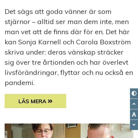
Det sägs att goda vänner är som
stjärnor – alltid ser man dem inte, men
man vet att de finns där för en. Det här
kan Sonja Karnell och Carola Boxström
skriva under: deras vänskap sträcker
sig över tre årtionden och har överlevt
livsförändringar, flyttar och nu också en
pandemi.
VÄNSKAP KÄNNER INGA GRÄNSER
LÄS MERA