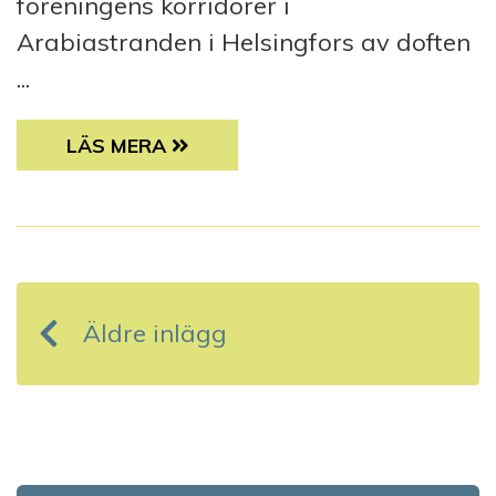
föreningens korridorer i
Arabiastranden i Helsingfors av doften
...
SENIORERNA AVGÖR TAKTEN
LÄS MERA
I
n
Äldre inlägg
l
ä
g
g