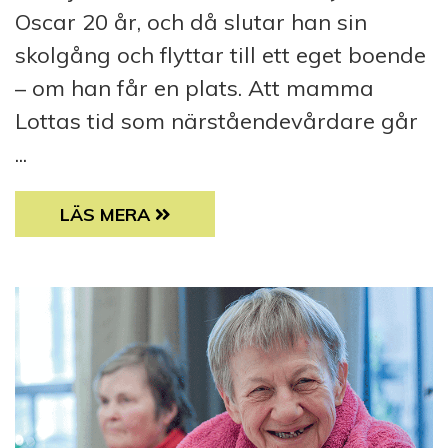
Oscar 20 år, och då slutar han sin
skolgång och flyttar till ett eget boende
– om han får en plats. Att mamma
Lottas tid som närståendevårdare går
...
BLANDADE KÄNSLOR NÄR OSCAR FLYTTAR 
LÄS MERA