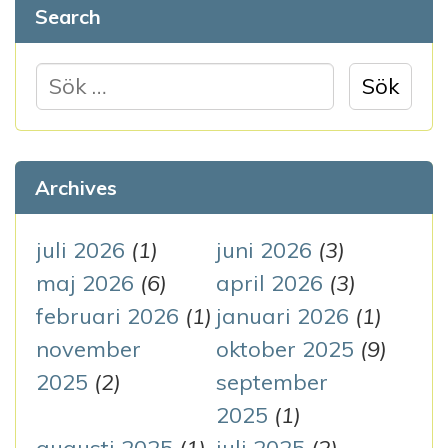
Search
s
n
S
ö
a
k
v
e
Archives
i
f
g
t
juli 2026
(1)
juni 2026
(3)
e
maj 2026
(6)
april 2026
(3)
e
r
februari 2026
(1)
januari 2026
(1)
r
:
november
oktober 2025
(9)
i
2025
(2)
september
n
2025
(1)