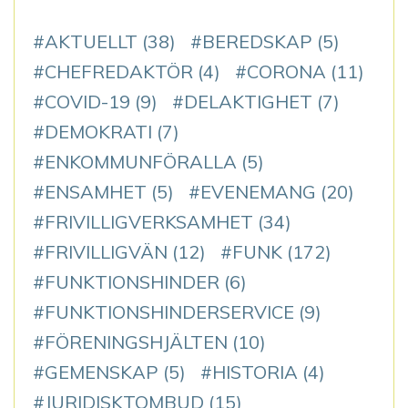
AKTUELLT
(38)
BEREDSKAP
(5)
CHEFREDAKTÖR
(4)
CORONA
(11)
COVID-19
(9)
DELAKTIGHET
(7)
DEMOKRATI
(7)
ENKOMMUNFÖRALLA
(5)
ENSAMHET
(5)
EVENEMANG
(20)
FRIVILLIGVERKSAMHET
(34)
FRIVILLIGVÄN
(12)
FUNK
(172)
FUNKTIONSHINDER
(6)
FUNKTIONSHINDERSERVICE
(9)
FÖRENINGSHJÄLTEN
(10)
GEMENSKAP
(5)
HISTORIA
(4)
JURIDISKTOMBUD
(15)