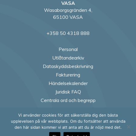
VASA
Wasaborgsgränden 4,
65100 VASA
+358 50 4318 888
Personal
Utlåtandearkiv
Dataskyddsbeskrivning
Fakturering
Händelsekalender
Juridisk FAQ
Centrala ord och begrepp
Vi använder cookies för att säkerställa dig den bästa
Follow us on Fac
Follow us on
Follow us
Follow
upplevelsen på vår webbplats. Om du fortsätter att använda
den här sidan kommer vi att anta att du är nöjd med det.