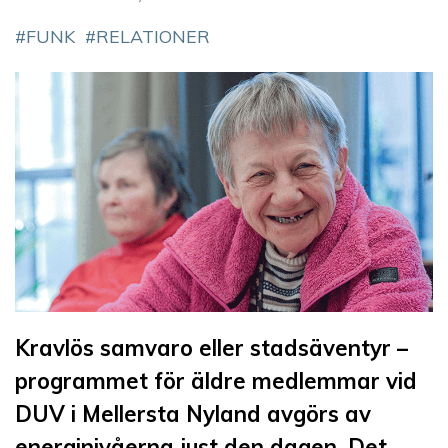
FUNK
RELATIONER
Kravlös samvaro eller stadsäventyr –
programmet för äldre medlemmar vid
DUV i Mellersta Nyland avgörs av
energinivåerna just den dagen. Det