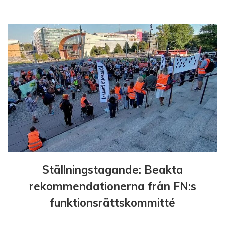
g
e
r
i
n
g
Ställningstagande: Beakta
rekommendationerna från FN:s
funktionsrättskommitté