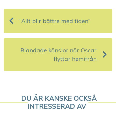
I
n
”Allt blir bättre med tiden”
l
ä
g
Blandade känslor när Oscar
g
flyttar hemifrån
s
n
a
DU ÄR KANSKE OCKSÅ
v
INTRESSERAD AV
i