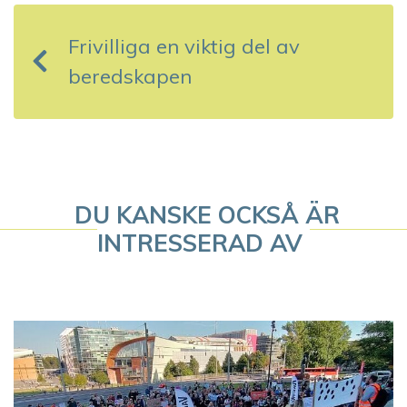
n
Frivilliga en viktig del av
l
beredskapen
ä
g
g
s
DU KANSKE OCKSÅ ÄR
INTRESSERAD AV
n
a
v
i
g