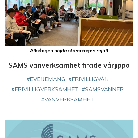
Allsången höjde stämningen rejält
SAMS vänverksamhet firade vårjippo
EVENEMANG
FRIVILLIGVÄN
FRIVILLIGVERKSAMHET
SAMSVÄNNER
VÄNVERKSAMHET