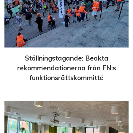
e
r
i
n
Ställningstagande: Beakta
g
rekommendationerna från FN:s
funktionsrättskommitté