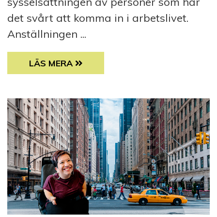
sysselsättningen av personer som har
det svårt att komma in i arbetslivet.
Anställningen ...
LEDIGT JOBB: MEDARBETARE MED PARTIE
LÄS MERA