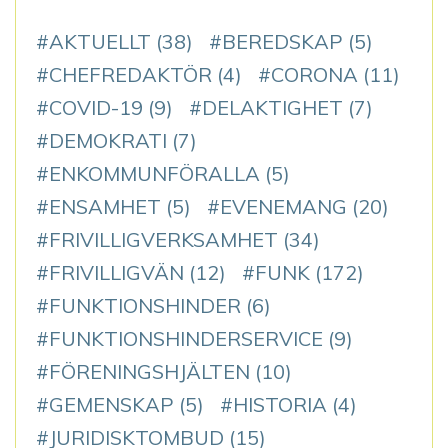
AKTUELLT
(38)
BEREDSKAP
(5)
CHEFREDAKTÖR
(4)
CORONA
(11)
COVID-19
(9)
DELAKTIGHET
(7)
DEMOKRATI
(7)
ENKOMMUNFÖRALLA
(5)
ENSAMHET
(5)
EVENEMANG
(20)
FRIVILLIGVERKSAMHET
(34)
FRIVILLIGVÄN
(12)
FUNK
(172)
FUNKTIONSHINDER
(6)
FUNKTIONSHINDERSERVICE
(9)
FÖRENINGSHJÄLTEN
(10)
GEMENSKAP
(5)
HISTORIA
(4)
JURIDISKTOMBUD
(15)