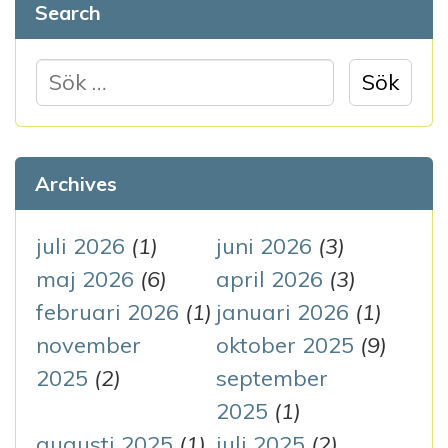
Search
S
ö
k
e
Archives
f
t
juli 2026
(1)
juni 2026
(3)
e
maj 2026
(6)
april 2026
(3)
r
februari 2026
(1)
januari 2026
(1)
:
november
oktober 2025
(9)
2025
(2)
september
2025
(1)
augusti 2025
(1)
juli 2025
(2)