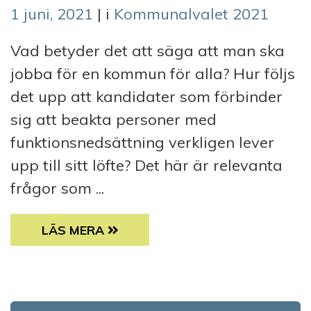
1 juni, 2021
| i
Kommunalvalet 2021
Vad betyder det att säga att man ska
jobba för en kommun för alla? Hur följs
det upp att kandidater som förbinder
sig att beakta personer med
funktionsnedsättning verkligen lever
upp till sitt löfte? Det här är relevanta
frågor som ...
DE SÄGER ATT DE SKA JOBBA FÖR EN KOMM
LÄS MERA