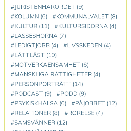
JURISTENHARORDET
(9)
KOLUMN
(6)
KOMMUNALVALET
(8)
KULTUR
(11)
KULTURSIDORNA
(4)
LASSESHÖRNA
(7)
LEDIGTJOBB
(4)
LIVSSKEDEN
(4)
LÄTTLÄST
(19)
MOTVERKAENSAMHET
(6)
MÄNSKLIGA RÄTTIGHETER
(4)
PERSONPORTRÄTT
(14)
PODCAST
(9)
PODD
(9)
PSYKISKHÄLSA
(6)
PÅJOBBET
(12)
RELATIONER
(8)
RÖRELSE
(4)
SAMSVÄNNER
(12)