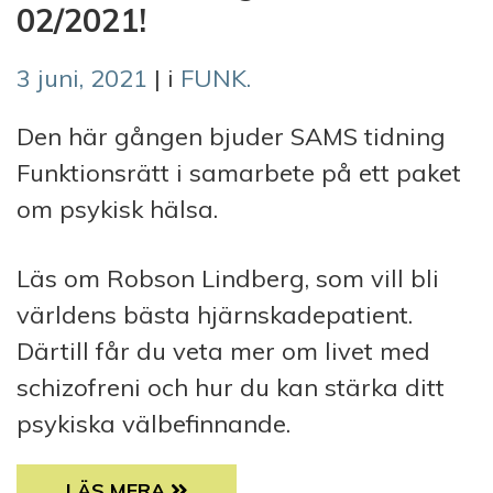
02/2021!
3 juni, 2021
| i
FUNK.
Den här gången bjuder SAMS tidning
Funktionsrätt i samarbete på ett paket
om psykisk hälsa.
Läs om Robson Lindberg, som vill bli
världens bästa hjärnskadepatient.
Därtill får du veta mer om livet med
schizofreni och hur du kan stärka ditt
psykiska välbefinnande.
SOMMARLÄSNING MED FUNK. 02/2021!
LÄS MERA