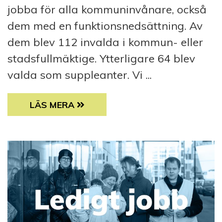
jobba för alla kommuninvånare, också
dem med en funktionsnedsättning. Av
dem blev 112 invalda i kommun- eller
stadsfullmäktige. Ytterligare 64 blev
valda som suppleanter. Vi ...
ÖVER 100 INVALDA FULLMÄKTIGELEDAMÖTE
LÄS MERA