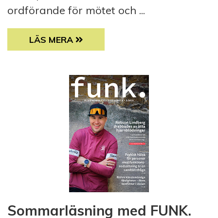
ordförande för mötet och ...
ANNA CALDÉN REPRESENTERAR FINLAND 
LÄS MERA
Sommarläsning med FUNK.